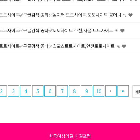
토토사이트✅구글검색 꽁타✅놀이터 토토사이트,토토사이트 꽁머니
토토사이트✅구글검색 꽁타✅토토사이트 추천,사설 토토사이트
토토사이트✅구글검색 꽁타✅스포츠토토사이트,안전토토사이트
2
3
4
5
6
7
8
9
10
한국여성의길 인권포럼