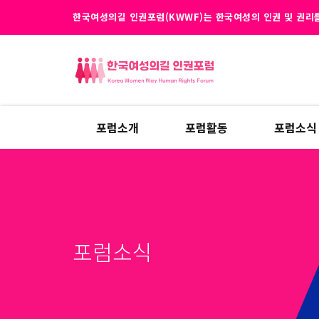
한국여성의길 인권포럼(KWWF)는 한국여성의 인권 및 권리를
포럼소개
포럼활동
포럼소식
포럼소식