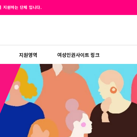
 지원하는 단체 입니다.
지원영역
여성인권사이트 링크