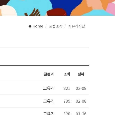
Home
포럼소식
자유게시판
글쓴이
조회
날짜
고유진
821
02-08
고유진
799
02-08
고유진
328
03-26