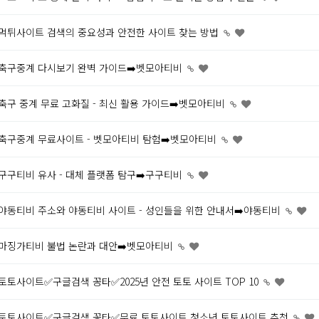
먹튀사이트 검색의 중요성과 안전한 사이트 찾는 방법
축구중계 다시보기 완벽 가이드➡️벳모아티비
축구 중계 무료 고화질 - 최신 활용 가이드➡️벳모아티비
축구중계 무료사이트 - 벳모아티비 탐험➡️벳모아티비
구구티비 유사 - 대체 플랫폼 탐구➡️구구티비
야동티비 주소와 야동티비 사이트 - 성인들을 위한 안내서➡️야동티비
마징가티비 불법 논란과 대안➡️벳모아티비
토토사이트✅구글검색 꽁타✅2025년 안전 토토 사이트 TOP 10
토토사이트✅구글검색 꽁타✅무료 토토사이트,청소년 토토사이트 추천