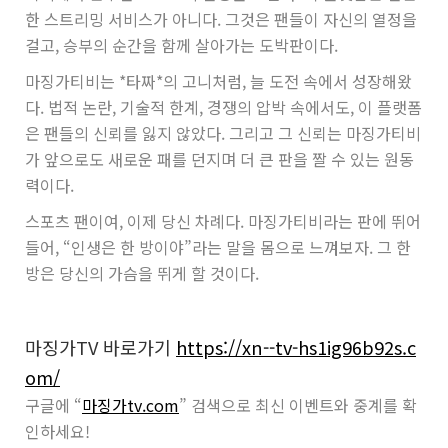
한 스트리밍 서비스가 아니다. 그것은 팬들이 자신의 열정을
걸고, 승부의 순간을 함께 살아가는 도박판이다.
마징가티비는 *타짜*의 고니처럼, 늘 도전 속에서 성장해왔
다. 법적 논란, 기술적 한계, 경쟁의 압박 속에서도, 이 플랫폼
은 팬들의 신뢰를 잃지 않았다. 그리고 그 신뢰는 마징가티비
가 앞으로도 새로운 패를 던지며 더 큰 판을 짤 수 있는 원동
력이다.
스포츠 팬이여, 이제 당신 차례다. 마징가티비라는 판에 뛰어
들어, “인생은 한 방이야”라는 말을 몸으로 느껴보자. 그 한
방은 당신의 가슴을 뛰게 할 것이다.
마징가TV 바로가기
https://xn--tv-hs1ig96b92s.c
om/
구글에 “
마징가tv.com
” 검색으로 최신 이벤트와 중계를 확
인하세요!