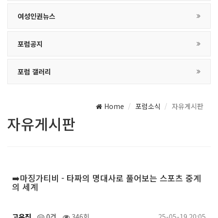
여성인권뉴스
포럼공지
포럼 갤러리
Home
포럼소식
자유게시판
자유게시판
➡️마징가티비 - 타짜의 명대사로 풀어보는 스포츠 중계
의 세계
고유진
0건
346회
25-05-19 20:05