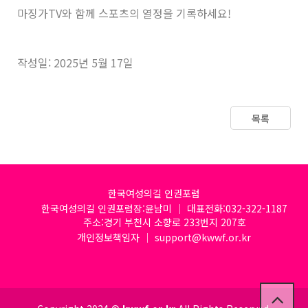
마징가TV와 함께 스포츠의 열정을 기록하세요!
작성일: 2025년 5월 17일
목록
한국여성의길 인권포럼
한국여성의길 인권포럼장:윤남미 │ 대표전화:032-322-1187
주소:경기 부천시 소향로 233번지 207호
개인정보책임자 │ support@kwwf.or.kr