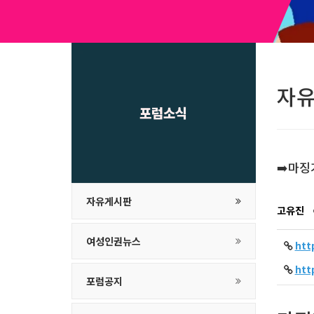
자
포럼소식
➡️마징
자유게시판
고유진
여성인권뉴스
ht
ht
포럼공지