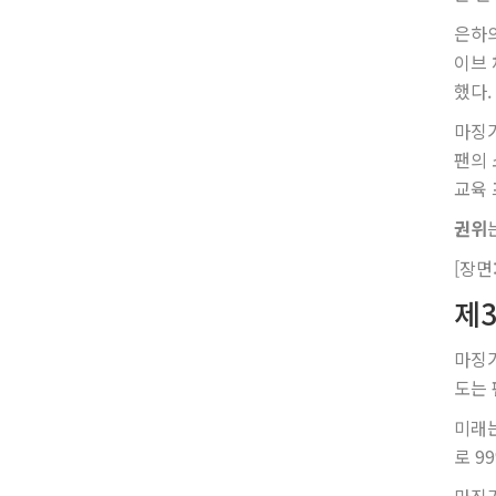
은하의
이브 
했다.
마징가
팬의 
교육 
권위
[장면
제3
마징가
도는 
미래는
로 9