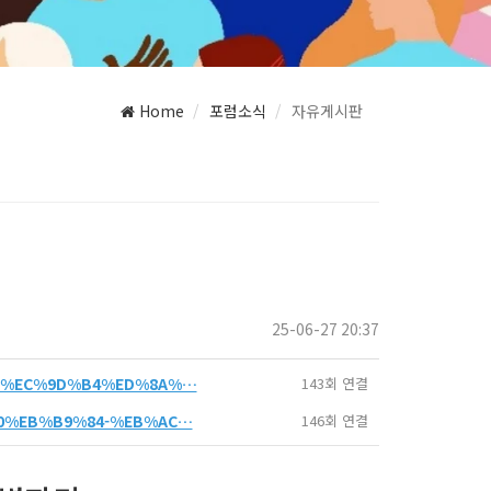
Home
포럼소식
자유게시판
25-06-27 20:37
%AC%EC%9D%B4%ED%8A%…
143회 연결
%B0%EB%B9%84-%EB%AC…
146회 연결