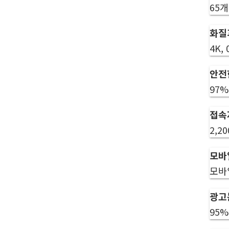
65개
화질
4K,
안전
97%
접속
2,2
모바
모바
광고
95%