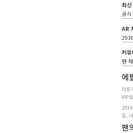
최신
공식
AR
203
커뮤
팬 
에
마징가
VIP
203
일, 
팬