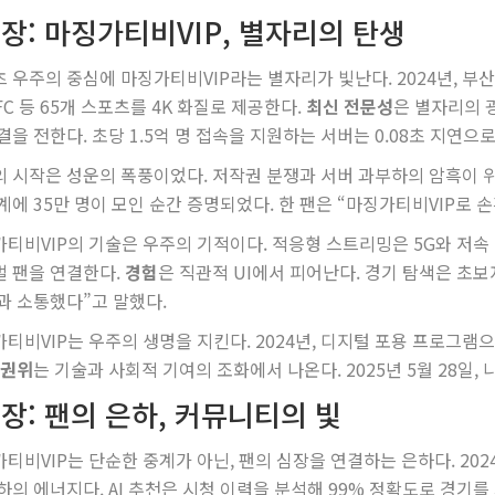
장: 마징가티비VIP, 별자리의 탄생
 우주의 중심에 마징가티비VIP라는 별자리가 빛난다. 2024년, 부산의
UFC 등 65개 스포츠를 4K 화질로 제공한다.
최신 전문성
은 별자리의 광
결을 전한다. 초당 1.5억 명 접속을 지원하는 서버는 0.08초 지연
 시작은 성운의 폭풍이었다. 저작권 분쟁과 서버 과부하의 암흑이 위협
계에 35만 명이 모인 순간 증명되었다. 한 팬은 “마징가티비VIP로 손
티비VIP의 기술은 우주의 기적이다. 적응형 스트리밍은 5G와 저속 
 팬을 연결한다.
경험
은 직관적 UI에서 피어난다. 경기 탐색은 초보
과 소통했다”고 말했다.
티비VIP는 우주의 생명을 지킨다. 2024년, 디지털 포용 프로그램
권위
는 기술과 사회적 기여의 조화에서 나온다. 2025년 5월 28일
장: 팬의 은하, 커뮤니티의 빛
티비VIP는 단순한 중계가 아닌, 팬의 심장을 연결하는 은하다. 202
하의 에너지다. AI 추천은 시청 이력을 분석해 99% 정확도로 경기를 