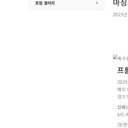
마징
포럼 갤러리
2025
프
202
해의 
경기가
신뢰
A의 
[장면