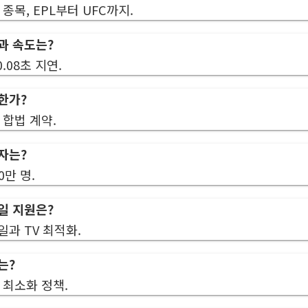
 종목, EPL부터 UFC까지.
과 속도는?
 0.08초 지연.
한가?
 합법 계약.
자는?
00만 명.
일 지원은?
일과 TV 최적화.
는?
 최소화 정책.