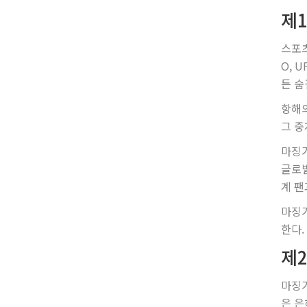
제1
스포츠
O, 
든 숨
항해의
그 중
마징가
글로벌
계 팬
마징가
한다.
제2
마징가
은 은