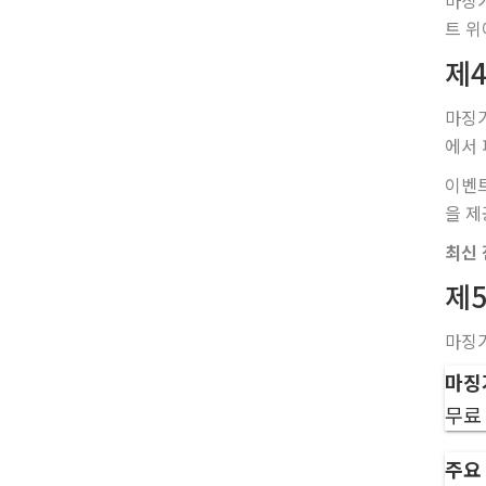
마징가
트 위
제4
마징가
에서 
이벤트
을 제
최신
제5
마징가
마징
무료
주요