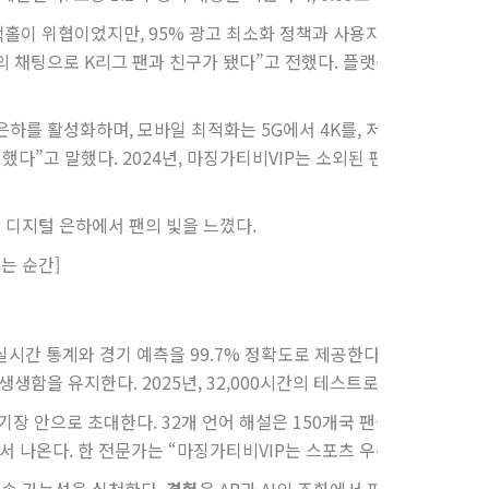
홀이 위협이었지만, 95% 광고 최소화 정책과 사용자 신고 시스템으
의 채팅으로 K리그 팬과 친구가 됐다”고 전했다. 플랫폼은 2025년 9
하를 활성화하며, 모바일 최적화는 5G에서 4K를, 저속 네트워크에서
했다”고 말했다. 2024년, 마징가티비VIP는 소외된 팬 22만 명에게
P의 디지털 은하에서 팬의 빛을 느꼈다.
는 순간]
실시간 통계와 경기 예측을 99.7% 정확도로 제공한다.
최신 전문성
은
생함을 유지한다. 2025년, 32,000시간의 테스트로 99.98% 안
경기장 안으로 초대한다. 32개 언어 해설은 150개국 팬을 연결하며, 연
에서 나온다. 한 전문가는 “마징가티비VIP는 스포츠 우주의 새 항로를