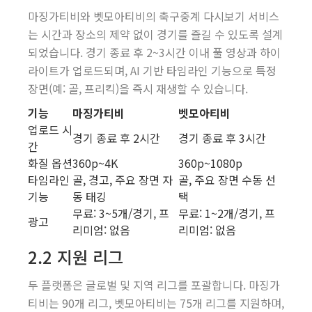
마징가티비와 벳모아티비의 축구중계 다시보기 서비스
는 시간과 장소의 제약 없이 경기를 즐길 수 있도록 설계
되었습니다. 경기 종료 후 2~3시간 이내 풀 영상과 하이
라이트가 업로드되며, AI 기반 타임라인 기능으로 특정
장면(예: 골, 프리킥)을 즉시 재생할 수 있습니다.
기능
마징가티비
벳모아티비
업로드 시
경기 종료 후 2시간
경기 종료 후 3시간
간
화질 옵션
360p~4K
360p~1080p
타임라인
골, 경고, 주요 장면 자
골, 주요 장면 수동 선
기능
동 태깅
택
무료: 3~5개/경기, 프
무료: 1~2개/경기, 프
광고
리미엄: 없음
리미엄: 없음
2.2 지원 리그
두 플랫폼은 글로벌 및 지역 리그를 포괄합니다. 마징가
티비는 90개 리그, 벳모아티비는 75개 리그를 지원하며,