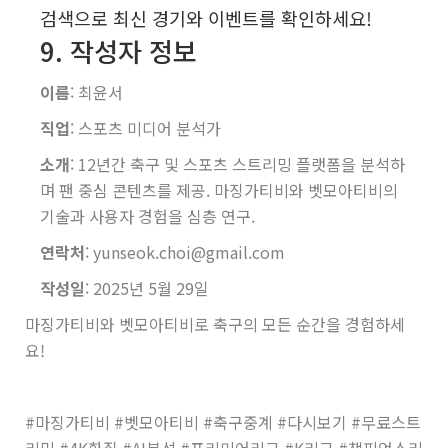
검색으로 최신 경기와 이벤트를 확인하세요!
9. 작성자 정보
이름
: 최윤서
직업
: 스포츠 미디어 분석가
소개
: 12년간 축구 및 스포츠 스트리밍 플랫폼을 분석하
며 팬 중심 콘텐츠를 제공. 마징가티비와 벳모아티비의
기술과 사용자 경험을 심층 연구.
연락처
: yunseok.choi@gmail.com
작성일
: 2025년 5월 29일
마징가티비와 벳모아티비로 축구의 모든 순간을 경험하세
요!
#마징가티비 #벳모아티비 #축구중계 #다시보기 #무료스트
리밍 #4K화질 #AI분석 #프리미어리그 #K리그 #챔피언스리