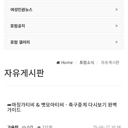
여성인권뉴스
포럼공지
포럼 갤러리
Home
포럼소식
자유게시판
자유게시판
➡️마징가티비 & 벳모아티비 - 축구중계 다시보기 완벽
가이드
고유진
0건
221회
25-06-27 20:38