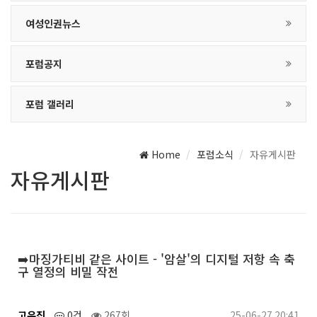
여성인권뉴스
포럼공지
포럼 갤러리
Home
포럼소식
자유게시판
자유게시판
➡️마징가티비 같은 사이트 - '암살'의 디지털 저항 속 축
구 열정의 비밀 작전
고유진
0건
267회
25-06-27 20:41