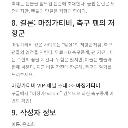
축제는 팬들을 월드컵 팬존에 초대한다. 불법 논란은 도
전이지만, 팬들의 단결은 저항의 힘이다.
8. 결론: 마징가티비, 축구 팬의 저
항군
마징가티비 같은 사이트는 *암살*의 저항군처럼, 축구
팬들의 열정을 지킨다. 무료 HD 축구중계, 팬 커뮤니티
는 수현의 꿈을 지킨다. 위험은 있지만, 이들은 팬들과
함께 싸운다. 지금 비밀 작전에 합류해, 축구의 열기를
느껴보세요.
마징가티비 VIP 채널 초대 >>
마징가티비
구글에서 “마징가tv.com” 검색으로 최신 축구중계 이
벤트 확인!
9. 작성자 정보
이름
: 윤소희