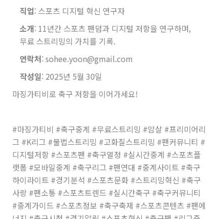
직업
: 스포츠 디지털 혁신 연구자
소개
: 11년간 스포츠 팬덤과 디지털 저항을 연구하며,
무료 스트리밍의 가치를 기록.
연락처
: sohee.yoon@gmail.com
작성일
: 2025년 5월 30일
마징가티비로 축구 저항을 이어가세요!
#마징가티비 #축구중계 #무료스트리밍 #암살 #프리미어리
그 #K리그 #불법스트리밍 #고화질스트리밍 #팬커뮤니티 #
디지털저항 #스포츠팬 #축구열정 #실시간중계 #스포츠플
랫폼 #모바일중계 #축구리그 #팬연대 #중계사이트 #축구
하이라이트 #경기분석 #스포츠문화 #스트리밍혁신 #축구
사랑 #팬소통 #스포츠트렌드 #실시간축구 #축구커뮤니티
#중계가이드 #스포츠정보 #축구축제 #스포츠콘텐츠 #팬에
너지 #축구시청 #경기알림 #스포츠혁신 #축구팬 #리그중