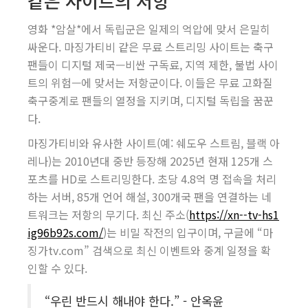
같은 사이트의 저항
영화 *암살*에서 독립군은 일제의 억압에 맞서 은밀히
싸운다. 마징가티비 같은 무료 스트리밍 사이트는 축구
팬들이 디지털 제국—비싼 구독료, 지역 제한, 불법 사이
트의 위험—에 맞서는 저항군이다. 이들은 무료 고화질
축구중계로 팬들의 열정을 지키며, 디지털 독립을 꿈꾼
다.
마징가티비와 유사한 사이트(예: 쉐도우 스트림, 블랙 아
레나)는 2010년대 중반 등장해 2025년 현재 125개 스
포츠를 HD로 스트리밍한다. 초당 4.8억 명 접속을 처리
하는 서버, 85개 언어 해설, 300개국 팬을 연결하는 네
트워크는 저항의 무기다. 최신 주소(
https://xn--tv-hs1
ig96b92s.com/
)는 비밀 작전의 입구이며, 구글에 “마
징가tv.com” 검색으로 최신 이벤트와 중계 일정을 확
인할 수 있다.
“우린 반드시 해내야 한다.” - 안옥윤