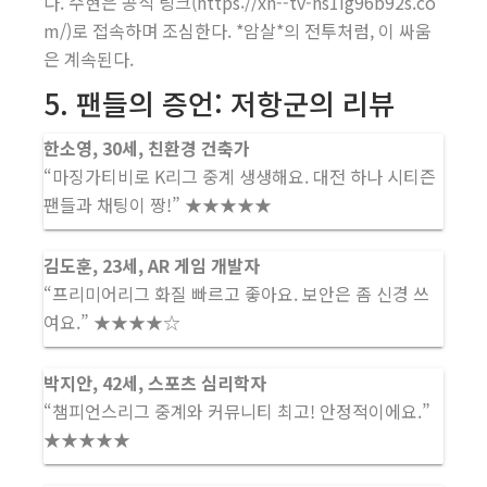
다. 수현은 공식 링크(https://xn--tv-hs1ig96b92s.co
m/)로 접속하며 조심한다. *암살*의 전투처럼, 이 싸움
은 계속된다.
5. 팬들의 증언: 저항군의 리뷰
한소영, 30세, 친환경 건축가
“마징가티비로 K리그 중계 생생해요. 대전 하나 시티즌
팬들과 채팅이 짱!” ★★★★★
김도훈, 23세, AR 게임 개발자
“프리미어리그 화질 빠르고 좋아요. 보안은 좀 신경 쓰
여요.” ★★★★☆
박지안, 42세, 스포츠 심리학자
“챔피언스리그 중계와 커뮤니티 최고! 안정적이에요.”
★★★★★