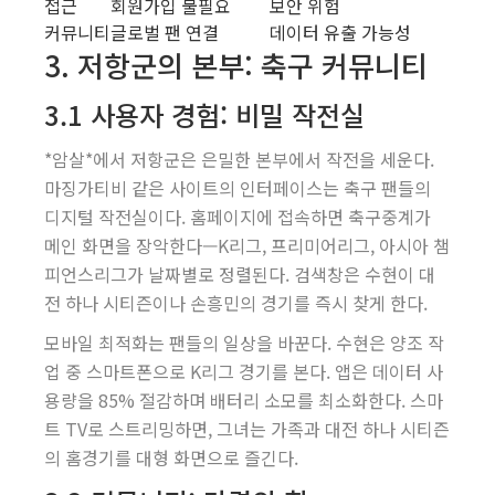
접근
회원가입 불필요
보안 위험
커뮤니티
글로벌 팬 연결
데이터 유출 가능성
3. 저항군의 본부: 축구 커뮤니티
3.1 사용자 경험: 비밀 작전실
*암살*에서 저항군은 은밀한 본부에서 작전을 세운다.
마징가티비 같은 사이트의 인터페이스는 축구 팬들의
디지털 작전실이다. 홈페이지에 접속하면 축구중계가
메인 화면을 장악한다—K리그, 프리미어리그, 아시아 챔
피언스리그가 날짜별로 정렬된다. 검색창은 수현이 대
전 하나 시티즌이나 손흥민의 경기를 즉시 찾게 한다.
모바일 최적화는 팬들의 일상을 바꾼다. 수현은 양조 작
업 중 스마트폰으로 K리그 경기를 본다. 앱은 데이터 사
용량을 85% 절감하며 배터리 소모를 최소화한다. 스마
트 TV로 스트리밍하면, 그녀는 가족과 대전 하나 시티즌
의 홈경기를 대형 화면으로 즐긴다.