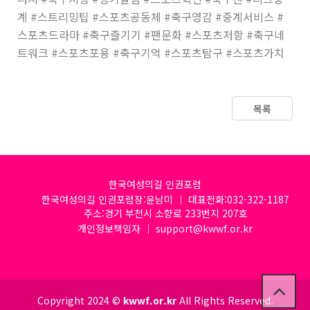
계 #스트리밍팁 #스포츠공동체 #축구영감 #중계서비스 #
스포츠드라마 #축구즐기기 #팬문화 #스포츠저항 #축구네
트워크 #스포츠포용 #축구기억 #스포츠탐구 #스포츠가치
목록
한국여성의길 인권포럼
한국여성의길 인권포럼장:윤남미 │ 대표전화:032-322-1187
주소:경기 부천시 소향로 233번지 207호
개인정보책임자 │ support@kwwf.or.kr
Copyright 2024 ©
kwwf.or.kr
All Rights Reserved.