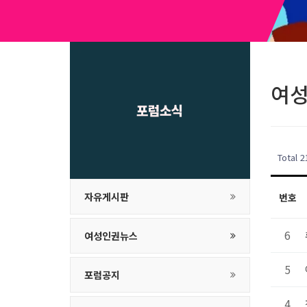
여
포럼소식
Total 
자유게시판
번호
6
여성인권뉴스
5
포럼공지
4