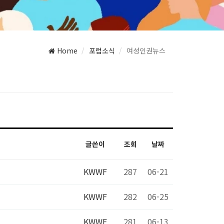
Home
포럼소식
여성인권뉴스
글쓴이
조회
날짜
KWWF
287
06-21
KWWF
282
06-25
KWWF
281
06-13