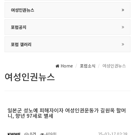
여성인권뉴스
포럼공지
포럼 갤러리
Home
포럼소식
여성인권뉴스
여성인권뉴스
일본군 성노예 피해자이자 여성인권운동가 길원옥 할머
니, 향년 97세로 별세
KWWF
0건
409회
25-02-17 02:28