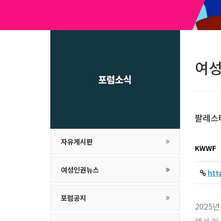
여
포럼소식
팔레스
자유게시판
KWWF
여성인권뉴스
htt
포럼공지
2025