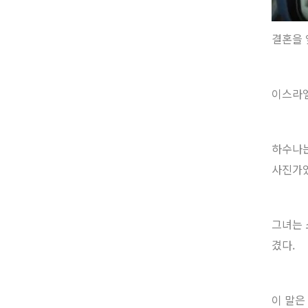
결혼을 
이스라엘
하수나는
사진가였
그녀는 
겼다.
이 말은