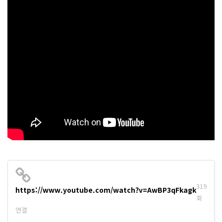
319
https://www.youtube.com/watch?v=AwBP3qFkagk
회
연결