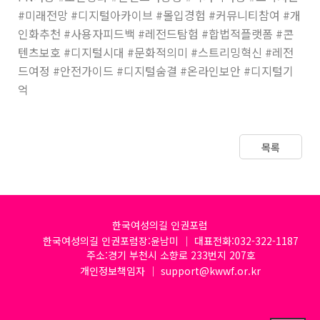
#미래전망 #디지털아카이브 #몰입경험 #커뮤니티참여 #개
인화추천 #사용자피드백 #레전드탐험 #합법적플랫폼 #콘
텐츠보호 #디지털시대 #문화적의미 #스트리밍혁신 #레전
드여정 #안전가이드 #디지털숨결 #온라인보안 #디지털기
억
목록
한국여성의길 인권포럼
한국여성의길 인권포럼장:윤남미 │ 대표전화:032-322-1187
주소:경기 부천시 소향로 233번지 207호
개인정보책임자 │ support@kwwf.or.kr