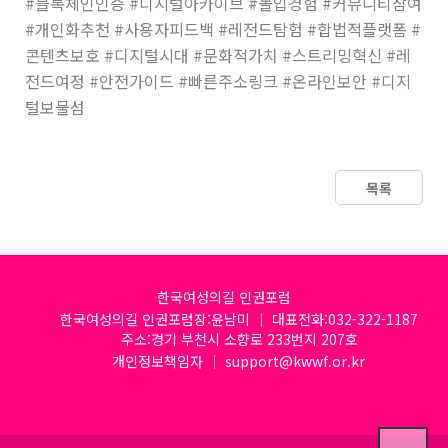
#블록체인인증 #디지털아카이브 #몰입경험 #커뮤니티참여
#개인화추천 #사용자피드백 #레전드탐험 #합법적플랫폼 #
콘텐츠보호 #디지털시대 #문화적가치 #스트리밍혁신 #레
전드여정 #안전가이드 #빠른주소링크 #온라인보안 #디지
털보물섬
목록
한국여성의길 인권포럼
한국여성의길 인권포럼장:윤남미 │ 대표전화:032-322-1187
주소:경기 부천시 소향로 233번지 207호
개인정보책임자 │ support@kwwf.or.kr