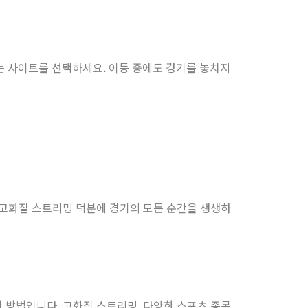
있는 사이트를 선택하세요. 이동 중에도 경기를 놓치지
“고화질 스트리밍 덕분에 경기의 모든 순간을 생생하
 방법입니다. 고화질 스트리밍, 다양한 스포츠 종목,