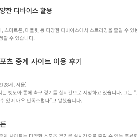
다양한 디바이스 활용
터, 스마트폰, 태블릿 등 다양한 디바이스에서 스트리밍을 즐길 수 
청할 수 있습니다.
스포츠 중계 사이트 이용 후기
(28세, 서울)
는 벳모아 통해 축구 경기를 실시간으로 시청하고 있습니다. 그는 
 수 있어 매우 만족스럽다”고 말했습니다.
결론
중계 사이트는 다양한 스포츠 경기를 실시간으로 즐길 수 있는 훌륭한