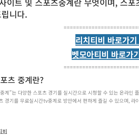
사이트 및 스포츠중계란 무엇이며, 스포
드립니다.
========================
리치티비 바로가기
벳모아티비 바로가기
========================
스포츠 중계란?
중계”는 다양한 스포츠 경기를 실시간으로 시청할 수 있는 온라인 플랫
츠 경기를 무료실시간tv중계로 방안에서 편하게 즐길 수 있으며, 라