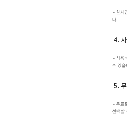
• 실시
다.
4. 
• 사용
수 있습
5. 
• 무료
선택할 