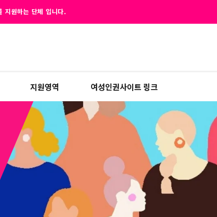
 지원하는 단체 입니다.
지원영역
여성인권사이트 링크