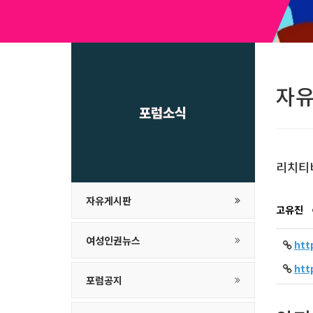
자
포럼소식
리치티
자유게시판
고유진
여성인권뉴스
htt
htt
포럼공지