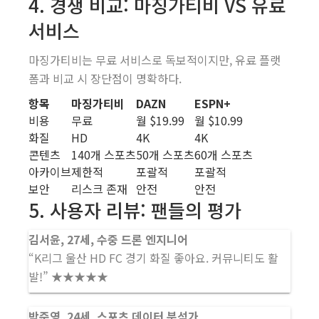
4. 경쟁 비교: 마징가티비 VS 유료
서비스
마징가티비는 무료 서비스로 독보적이지만, 유료 플랫
폼과 비교 시 장단점이 명확하다.
항목
마징가티비
DAZN
ESPN+
비용
무료
월 $19.99
월 $10.99
화질
HD
4K
4K
콘텐츠
140개 스포츠
50개 스포츠
60개 스포츠
아카이브
제한적
포괄적
포괄적
보안
리스크 존재
안전
안전
5. 사용자 리뷰: 팬들의 평가
김서윤, 27세, 수중 드론 엔지니어
“K리그 울산 HD FC 경기 화질 좋아요. 커뮤니티도 활
발!” ★★★★★
박준영, 24세, 스포츠 데이터 분석가