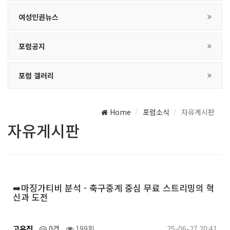
여성인권뉴스
포럼공지
포럼 갤러리
Home
포럼소식
자유게시판
자유게시판
➡️마징가티비 분석 - 축구중계 중심 무료 스트리밍의 혁
신과 도전
고유진
0건
199회
25-06-27 20:41