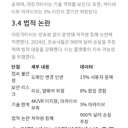
공하며, 마징가티비는 기술 격차를 보인다. 또한, 하이라
이트 아카이브는 5% 미만의 경기만 저장된다.
3.4 법적 논란
마징가티비는 방송권 없이 운영돼 저작권 침해 논란에
직면한다. 2024년, 방송사들은 900억 달러 손실을 주장
하며 법적 대응을 강화했다. 이는 플랫폼의 지속 가능성
을 위협한다.
단점
세부 내용
데이터
접속 불안
도메인 변경 빈번
15% 사용자 문제
정
보안 리스
피싱, 맬웨어 위험
8% 팝업 경험
크
4K/VR 미지원, 아카이브
기술 한계
5% 아카이브
부족
900억 달러 손실
법적 논란
저작권 침해
주장