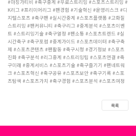
#마징가티비 #축구중계 #무료스트리밍 #스포츠스트리밍 #
K리그 #프리미어리그 #팬경험 #기술혁신 #운영리스크 #디
지털스포츠 #축구팬 #실시간중계 #스포츠플랫폼 #고화질
스트리밍 #팬커뮤니티 #축구리그 #중계분석 #스포츠이벤
트 #스트리밍기술 #축구열정 #팬소통 #스포츠트렌드 #실
시간축구 #축구포럼 #중계가이드 #스포츠데이터 #축구축
제 #스포츠콘텐츠 #팬활동 #축구시청 #경기정보 #스포츠
진화 #축구분석 #리그중계 #스트리밍팁 #스포츠연결 #축
구미래 #중계서비스 #스포츠기술 #축구즐기기 #팬네트워
크 #스포츠혁신 #축구공유 #스포츠보안 #축구기록 #스포
츠탐색 #스포츠가치 #축구경험 #스포츠분석 #스포츠여정
목록