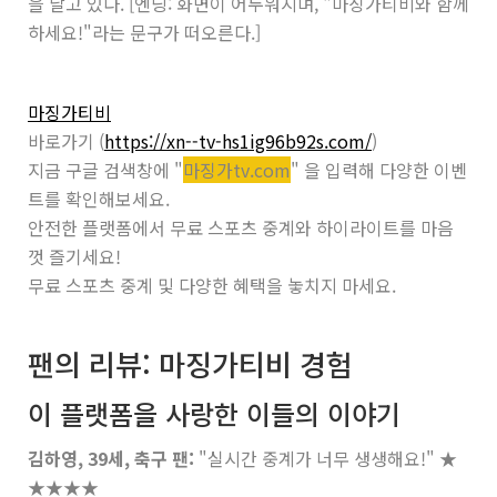
을 날고 있다. [엔딩: 화면이 어두워지며, "마징가티비와 함께
하세요!"라는 문구가 떠오른다.]
마징가티비
바로가기 (
https://xn--tv-hs1ig96b92s.com/
)
지금 구글 검색창에 "
마징가tv.com
" 을 입력해 다양한 이벤
트를 확인해보세요.
안전한 플랫폼에서 무료 스포츠 중계와 하이라이트를 마음
껏 즐기세요!
무료 스포츠 중계 및 다양한 혜택을 놓치지 마세요.
팬의 리뷰: 마징가티비 경험
이 플랫폼을 사랑한 이들의 이야기
김하영, 39세, 축구 팬:
"실시간 중계가 너무 생생해요!"
★
★★★★