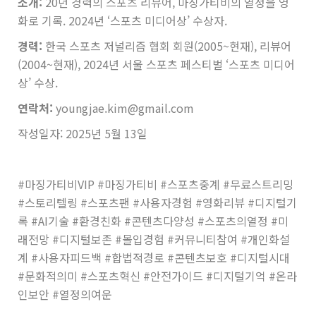
소개:
20년 경력의 스포츠 리뷰어, 마징가티비의 열정을 영
화로 기록. 2024년 ‘스포츠 미디어상’ 수상자.
경력:
한국 스포츠 저널리즘 협회 회원(2005~현재), 리뷰어
(2004~현재), 2024년 서울 스포츠 페스티벌 ‘스포츠 미디어
상’ 수상.
연락처:
youngjae.kim@gmail.com
작성일자: 2025년 5월 13일
#마징가티비VIP #마징가티비 #스포츠중계 #무료스트리밍
#스토리텔링 #스포츠팬 #사용자경험 #영화리뷰 #디지털기
록 #AI기술 #환경친화 #콘텐츠다양성 #스포츠의열정 #미
래전망 #디지털보존 #몰입경험 #커뮤니티참여 #개인화설
계 #사용자피드백 #합법적경로 #콘텐츠보호 #디지털시대
#문화적의미 #스포츠혁신 #안전가이드 #디지털기억 #온라
인보안 #열정의여운