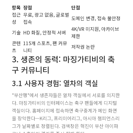
항목
장점
단점
접근
무료, 광고 없음, 글로벌
도메인 변경, 접속 불안정
성
접속
4K/VR 미지원, 아카이브
기술
HD 화질, 안정적 서버
제한
콘텐
115개 스포츠, 팬 커뮤
저작권 논란
츠
니티
3. 생존의 동력: 마징가티비의 축
구 커뮤니티
3.1 사용자 경험: 열차의 객실
*부산행*에서 생존자들은 열차 객실에서 서로를 의지한
다. 마징가티비의 인터페이스는 축구 팬들에게 디지털
객실이다. 홈페이지에 접속하면 축구중계가 메인 화면
을 장악한다—K리그, 프리미어리그, 아시아 챔피언스리
그가 날짜별로 정렬된다. 검색창은 혁진이 부산 아이파