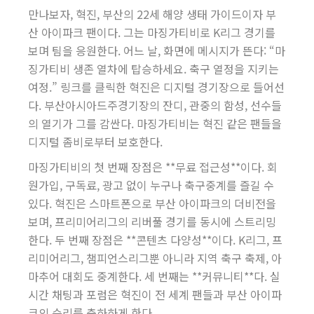
만나보자, 혁진, 부산의 22세 해양 생태 가이드이자 부
산 아이파크 팬이다. 그는 마징가티비로 K리그 경기를
보며 팀을 응원한다. 어느 날, 화면에 메시지가 뜬다: “마
징가티비 생존 열차에 탑승하세요. 축구 열정을 지키는
여정.” 링크를 클릭한 혁진은 디지털 경기장으로 들어선
다. 부산아시아드주경기장의 잔디, 관중의 함성, 선수들
의 열기가 그를 감싼다. 마징가티비는 혁진 같은 팬들을
디지털 좀비로부터 보호한다.
마징가티비의 첫 번째 장점은 **무료 접근성**이다. 회
원가입, 구독료, 광고 없이 누구나 축구중계를 즐길 수
있다. 혁진은 스마트폰으로 부산 아이파크의 더비전을
보며, 프리미어리그의 리버풀 경기를 동시에 스트리밍
한다. 두 번째 장점은 **콘텐츠 다양성**이다. K리그, 프
리미어리그, 챔피언스리그뿐 아니라 지역 축구 축제, 아
마추어 대회도 중계한다. 세 번째는 **커뮤니티**다. 실
시간 채팅과 포럼은 혁진이 전 세계 팬들과 부산 아이파
크의 승리를 축하하게 한다.