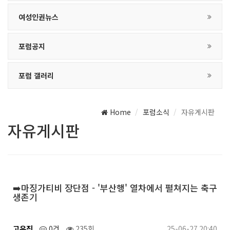
여성인권뉴스
포럼공지
포럼 갤러리
Home
포럼소식
자유게시판
자유게시판
➡️마징가티비 장단점 - '부산행' 열차에서 펼쳐지는 축구
생존기
고유진
0건
235회
25-06-27 20:40