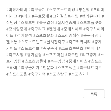
#마징가티비 #축구중계 #스포츠스트리밍 #부산행 #프리미
어리그 #K리그 #무료중계 #고화질스트리밍 #팬커뮤니티 #
장단점 #스포츠팬 #축구열정 #실시간중계 #스포츠플랫폼
#모바일중계 #축구리그 #팬연대 #중계사이트 #축구하이라
이트 #경기분석 #스포츠문화 #스트리밍혁신 #축구사랑 #
팬소통 #스포츠트렌드 #실시간축구 #축구커뮤니티 #중계
가이드 #스포츠정보 #축구축제 #스포츠콘텐츠 #팬에너지
#축구시청 #경기알림 #스포츠혁신 #축구팬 #리그중계 #스
트리밍팁 #스포츠공동체 #축구영감 #중계서비스 #스포츠
드라마 #축구즐기기 #팬문화 #스포츠생존 #축구네트워크
#스포츠포용 #축구기억 #스포츠탐구 #스포츠가치
목록