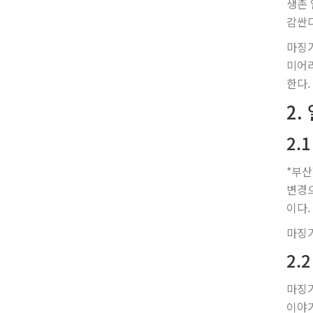
생존 
감싼다
마징가
미어리
한다.
2.
2.
*부산
변경으
이다.
마징가
2.
마징가
이야기