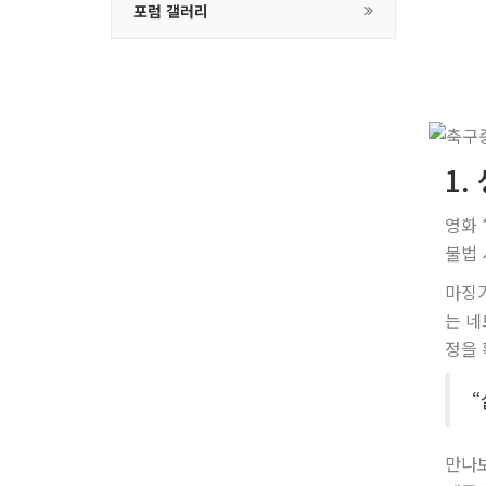
포럼 갤러리
1.
영화 
불법 
마징가
는 네
정을 
“
만나보