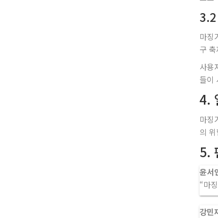
3.
마징가
구 축
사용자
들이 
4.
마징가
의 위
5.
윤서연
“마징
강민재