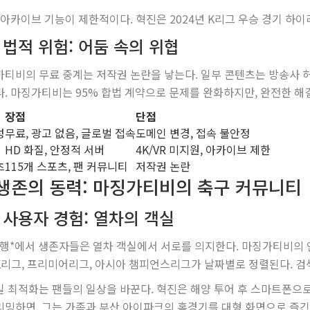
 아카이브 기능이 제한적이다. 혁진은 2024년 K리그 우승 경기 하
3 법적 위험: 어둠 속의 위협
티비의 무료 중계는 저작권 논란을 낳는다. 일부 콘텐츠는 방송사 허
. 마징가티비는 95% 합법 계약으로 문제를 완화하지만, 완전한 해
장점
단점
성
무료, 광고 없음, 글로벌 접속
도메인 변경, 접속 불안정
HD 화질, 안정적 서버
4K/VR 미지원, 아카이브 제한
츠
115개 스포츠, 팬 커뮤니티
저작권 논란
 생존의 동력: 마징가티비의 축구 커뮤니티
1 사용자 경험: 열차의 객실
행*에서 생존자들은 열차 객실에서 서로를 의지한다. 마징가티비의
리그, 프리미어리그, 아시아 챔피언스리그가 날짜별로 정렬된다. 검
 최적화는 팬들의 일상을 바꾼다. 혁진은 해양 투어 후 스마트폰으로 
밍하면, 그는 가족과 부산 아이파크의 홈경기를 대형 화면으로 즐긴