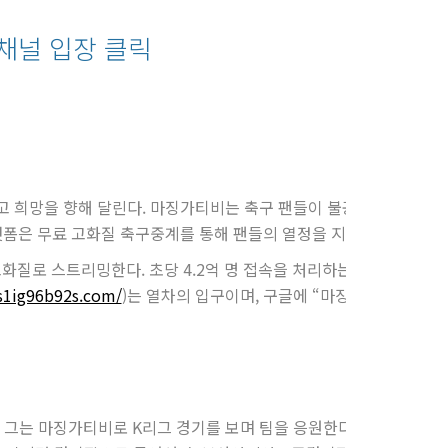
 채널 입장 클릭
 희망을 향해 달린다. 마징가티비는 축구 팬들이 불공정한 스트리밍 
폼은 무료 고화질 축구중계를 통해 팬들의 열정을 지키며, 생존의 
고화질로 스트리밍한다. 초당 4.2억 명 접속을 처리하는 서버, 75개 언
hs1ig96b92s.com/
)는 열차의 입구이며, 구글에 “마징가tv.com”
. 그는 마징가티비로 K리그 경기를 보며 팀을 응원한다. 어느 날, 화