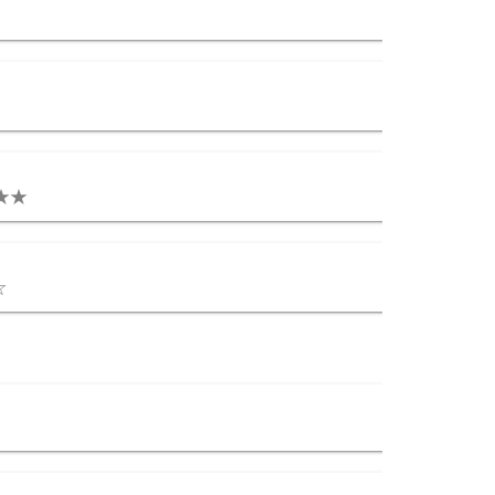
★★★
☆