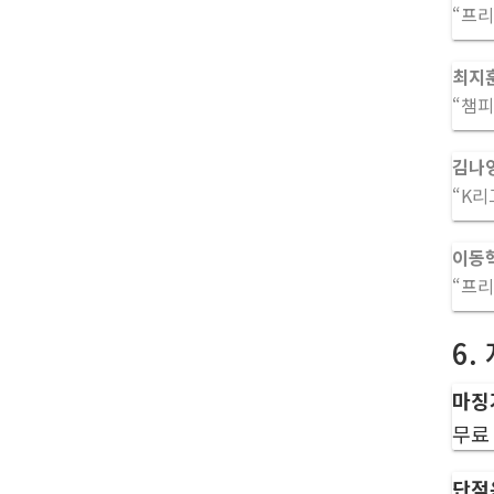
“프리
최지훈
“챔피
김나영
“K리
이동혁
“프리
6.
마징
무료
단점