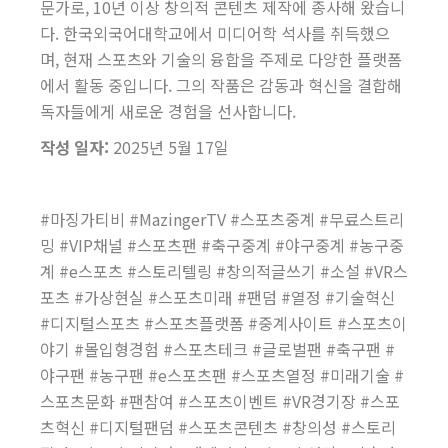
문가로, 10년 이상 창의적 콘텐츠 제작에 종사해 왔습니
다. 한국외국어대학교에서 미디어학 석사를 취득했으
며, 현재 스포츠와 기술의 융합을 주제로 다양한 플랫폼
에서 활동 중입니다. 그의 작품은 감동과 혁신을 결합해
독자들에게 새로운 경험을 선사합니다.
작성 일자:
2025년 5월 17일
#마징가티비 #MazingerTV #스포츠중계 #무료스트리
밍 #VIP채널 #스포츠팬 #축구중계 #야구중계 #농구중
계 #e스포츠 #스토리텔링 #창의적글쓰기 #소설 #VR스
포츠 #가상현실 #스포츠미래 #팬덤 #열정 #기술혁신
#디지털스포츠 #스포츠플랫폼 #중계사이트 #스포츠이
야기 #몰입형경험 #스포츠테크 #글로벌팬 #축구팬 #
야구팬 #농구팬 #e스포츠팬 #스포츠열정 #미래기술 #
스포츠문화 #팬참여 #스포츠이벤트 #VR경기장 #스포
츠혁신 #디지털팬덤 #스포츠콘텐츠 #창의성 #스토리