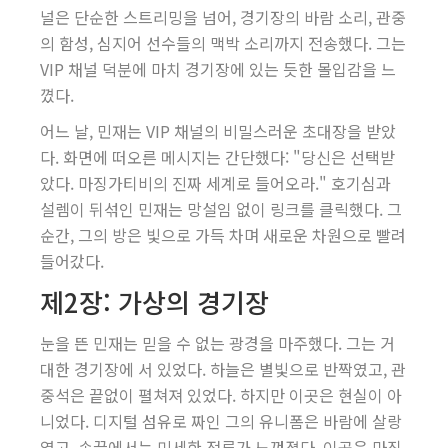
널은 단순한 스트리밍을 넘어, 경기장의 바람 소리, 관중
의 함성, 심지어 선수들의 맥박 소리까지 전송했다. 그는
VIP 채널 덕분에 마치 경기장에 있는 듯한 몰입감을 느
꼈다.
어느 날, 민재는 VIP 채널의 비밀스러운 초대장을 받았
다. 화면에 떠오른 메시지는 간단했다: "당신은 선택받
았다. 마징가티비의 진짜 세계로 들어오라." 호기심과
설렘이 뒤섞인 민재는 망설임 없이 링크를 클릭했다. 그
순간, 그의 방은 빛으로 가득 차며 새로운 차원으로 빨려
들어갔다.
제2장: 가상의 경기장
눈을 뜬 민재는 믿을 수 없는 광경을 마주했다. 그는 거
대한 경기장에 서 있었다. 하늘은 별빛으로 반짝였고, 관
중석은 끝없이 펼쳐져 있었다. 하지만 이곳은 현실이 아
니었다. 디지털 섬유로 짜인 그의 유니폼은 바람에 살랑
였고, 손끝에서는 미세한 전류가 느껴졌다. 이곳은 마징