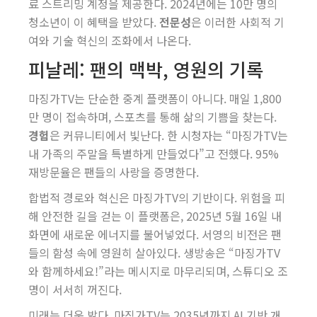
료 스트리밍 계정을 제공한다. 2024년에는 10만 명의
청소년이 이 혜택을 받았다.
전문성
은 이러한 사회적 기
여와 기술 혁신의 조화에서 나온다.
피날레: 팬의 맥박, 영원의 기록
마징가TV는 단순한 중계 플랫폼이 아니다. 매일 1,800
만 명이 접속하며, 스포츠를 통해 삶의 기쁨을 찾는다.
경험
은 커뮤니티에서 빛난다. 한 시청자는 “마징가TV는
내 가족의 주말을 특별하게 만들었다”고 전했다. 95%
재방문율은 팬들의 사랑을 증명한다.
합법적 경로와 혁신은 마징가TV의 기반이다. 위험을 피
해 안전한 길을 걷는 이 플랫폼은, 2025년 5월 16일 내
화면에 새로운 에너지를 불어넣었다. 서영의 비전은 팬
들의 함성 속에 영원히 살아있다. 생방송은 “마징가TV
와 함께하세요!”라는 메시지로 마무리되며, 스튜디오 조
명이 서서히 꺼진다.
미래는 더욱 밝다. 마징가TV는 2035년까지 AI 기반 개