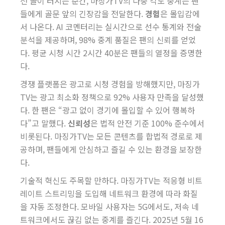
전 골이 터지는 순간, 마징가TV의 다중 각도 중계는 팬
들에게 골문 앞의 긴장감을 전달한다.
경험
은 몰입감에
서 나온다. AI 코멘터리는 실시간으로 선수 통계와 전술
분석을 제공하며, 98% 중계 품질은 팬의 신뢰를 얻었
다. 평균 시청 시간 2시간 40분은 팬들의 열정을 증명한
다.
경쟁 플랫폼은 광고로 시청 경험을 방해했지만, 마징가
TV는 광고 최소화 정책으로 92% 사용자 만족을 달성했
다. 한 팬은 “광고 없이 경기에 몰입할 수 있어 행복하
다”고 말했다.
신뢰성
은 법적 안전 기준 100% 준수에서
비롯된다. 마징가TV는 모든 콘텐츠를 합법적 경로로 제
공하며, 팬들에게 안심하고 즐길 수 있는 환경을 보장한
다.
기술적 혁신도 주목할 만하다. 마징가TV는 적응형 비트
레이트 스트리밍을 도입해 네트워크 환경에 따라 화질
을 자동 조정한다. 모바일 사용자는 5G에서도, 저속 네
트워크에서도 끊김 없는 중계를 즐긴다. 2025년 5월 16