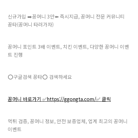
신규가입 ➡️꽁머니 3만⬅️ 즉시지급, 꽁머니 전문 커뮤니티
꽁타(꽁머니 타러가자)
꽁머니 포인트 3배 이벤트, 치킨 이벤트, 다양한 꽁머니 이벤
트 진행
⭕️구글검색 꽁타⭕️ 검색하세요
꽁머니 바로가기 ✅https://ggongta.com/✅ 클릭
먹튀 검증, 꽁머니 정보, 안전 보증업체, 업계 최고의 꽁머니
이벤트