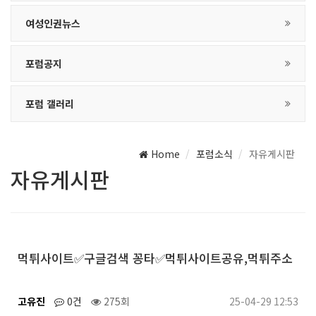
여성인권뉴스
포럼공지
포럼 갤러리
Home
포럼소식
자유게시판
자유게시판
먹튀사이트✅구글검색 꽁타✅먹튀사이트공유,먹튀주소
고유진
0건
275회
25-04-29 12:53