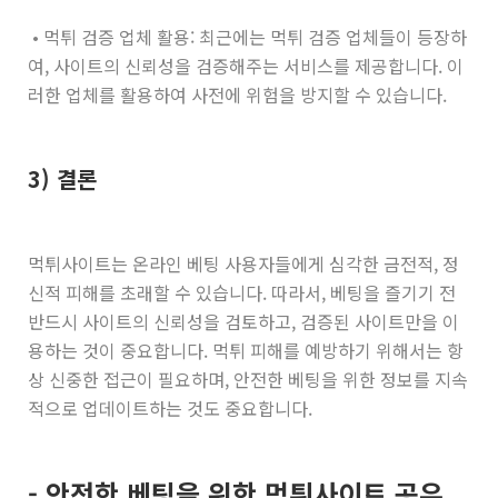
• 먹튀 검증 업체 활용: 최근에는 먹튀 검증 업체들이 등장하
여, 사이트의 신뢰성을 검증해주는 서비스를 제공합니다. 이
러한 업체를 활용하여 사전에 위험을 방지할 수 있습니다.
3) 결론
먹튀사이트는 온라인 베팅 사용자들에게 심각한 금전적, 정
신적 피해를 초래할 수 있습니다. 따라서, 베팅을 즐기기 전
반드시 사이트의 신뢰성을 검토하고, 검증된 사이트만을 이
용하는 것이 중요합니다. 먹튀 피해를 예방하기 위해서는 항
상 신중한 접근이 필요하며, 안전한 베팅을 위한 정보를 지속
적으로 업데이트하는 것도 중요합니다.
- 안전한 베팅을 위한 먹튀사이트 공유