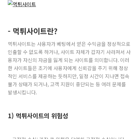
- 먹튀사이트란?
먹튀사이트는 사용자가 베팅에서 얻은 수익금을 정상적으로
인출할 수 없도록 하거나, 사이트 자체가 갑자기 사라져서 사
용자가 자신의 자금을 잃게 되는 사이트를 의미합니다. 이러
한 사이트들은 초기에 사용자에게 신뢰감을 주기 위해 정상
적인 서비스를 제공하는 듯하지만, 일정 시간이 지나면 접속
불가 상태가 되거나, 고객 지원이 중단되는 등 여러 문제를
발생시킵니다.
1) 먹튀사이트의 위험성