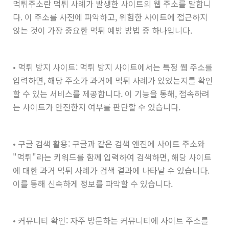
먹튀주소란 먹튀 사례가 발생한 사이트의 웹 주소를 말합니
다. 이 주소를 사전에 파악하고, 위험한 사이트에 접근하지
않는 것이 가장 중요한 먹튀 예방 방법 중 하나입니다.
• 먹튀 방지 사이트: 먹튀 방지 사이트에서는 특정 웹 주소를
입력하면, 해당 주소가 과거에 먹튀 사례가 있었는지를 확인
할 수 있는 서비스를 제공합니다. 이 기능을 통해, 접속하려
는 사이트가 안전한지 여부를 판단할 수 있습니다.
• 구글 검색 활용: 구글과 같은 검색 엔진에 사이트 주소와
"먹튀"라는 키워드를 함께 입력하여 검색하면, 해당 사이트
에 대한 과거 먹튀 사례가 검색 결과에 나타날 수 있습니다.
이를 통해 신속하게 정보를 파악할 수 있습니다.
• 커뮤니티 확인: 자주 방문하는 커뮤니티에 사이트 주소를