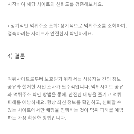
시작하여 해당 사이트의 신뢰도를 검증해보세요.
• 정기적인 먹튀주소 조회: 정기적으로 먹튀주소를 조회하여,
접속하려는 사이트가 안전한지 확인하세요.
4) 결론
먹튀사이트로부터 보호받기 위해서는 사용자들 간의 정보
공유와 철저한 사전 조사가 필수적입니다. 먹튀사이트 공유
와 먹튀주소 확인 방법을 통해, 안전한 베팅을 즐기고 먹튀
피해를 예방하세요. 항상 최신 정보를 확인하고, 신뢰할 수
있는 사이트에서만 베팅을 진행하는 것이 먹튀 피해를 예방
하는 가장 확실한 방법입니다.