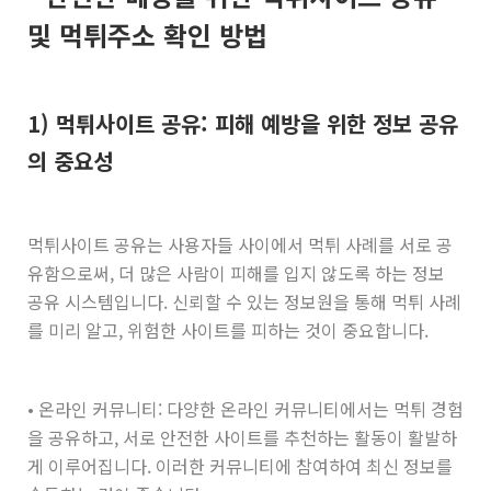
및 먹튀주소 확인 방법
1) 먹튀사이트 공유: 피해 예방을 위한 정보 공유
의 중요성
먹튀사이트 공유는 사용자들 사이에서 먹튀 사례를 서로 공
유함으로써, 더 많은 사람이 피해를 입지 않도록 하는 정보
공유 시스템입니다. 신뢰할 수 있는 정보원을 통해 먹튀 사례
를 미리 알고, 위험한 사이트를 피하는 것이 중요합니다.
• 온라인 커뮤니티: 다양한 온라인 커뮤니티에서는 먹튀 경험
을 공유하고, 서로 안전한 사이트를 추천하는 활동이 활발하
게 이루어집니다. 이러한 커뮤니티에 참여하여 최신 정보를