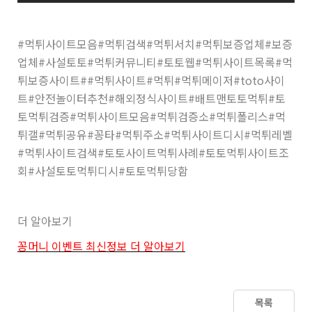
#먹튀사이트모음#먹튀검색#먹튀서치#먹튀보증업체#보증
업체#사설토토#먹튀커뮤니티#토토웹#먹튀사이트목록#먹
튀보증사이트##먹튀사이트#먹튀#먹튀메이저#toto사이
트#안전놀이터추천#해외정식사이트#배트맨토토먹튀#토
토먹튀검증#먹튀사이트모음#먹튀검증소#먹튀폴리스#먹
튀갤#먹튀공유#꽁타#먹튀주소#먹튀사이트디시#먹튀레벨
#먹튀사이트검색#토토사이트먹튀사례#토토먹튀사이트조
회#사설토토먹튀디시#토토먹튀당함
더 알아보기
꽁머니 이벤트 최신정보 더 알아보기
목록