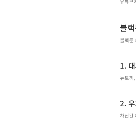
유튜브에
블랙
블랙툰 
1. 
뉴토끼,
2. 
차단된 