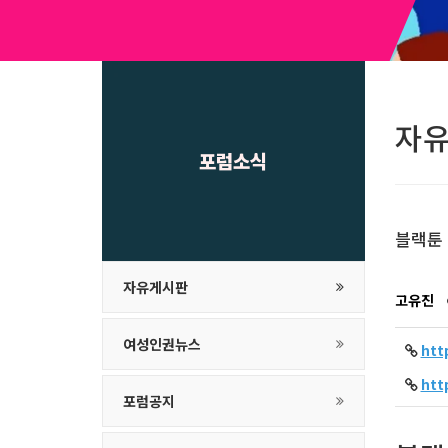
자
포럼소식
블랙툰 
자유게시판
고유진
여성인권뉴스
htt
htt
포럼공지