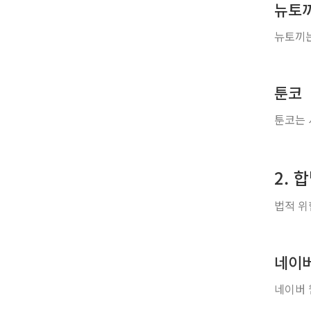
뉴토
뉴토끼는
툰코
툰코는 
2. 
법적 위
네이버
네이버 