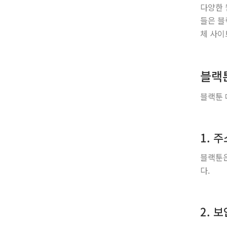
다양한 
들은 블
체 사이
블랙
블랙툰 
1. 
블랙툰은
다.
2. 