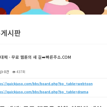
유게시판
대체 - 무료 웹툰의 새 길➡️빠른주소.COM
0건
437회
ps://quickjuso.com/bbs/board.php?bo_table=webtoon
ps://quickjuso.com/bbs/board.php?bo_table=drama