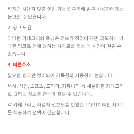
하지만 사용자 맞춤 설정 기능은 부족해 일부 사용자에게는
불편할 수 있습니다.
2. 링크 모음
다양한 카테고리와 폭넓은 정보가 장점이지만, 과도하게 방
대한 링크로 인해 원하는 사이트를 찾는 데 시간이 걸릴 수
있습니다.
3. 빠른주소
필요한 링크만 정리되어 가독성과 사용성이 높습니다.
특히, 성인, 스포츠, 드라마, 커뮤니티 등 세분화된 카테고리
로 원하는 정보를 한눈에 찾을 수 있습니다.
각 카테고리는 사용자 선호도를 반영한 TOP10 추천 사이트
를 제공하여 선택이 간단합니다.