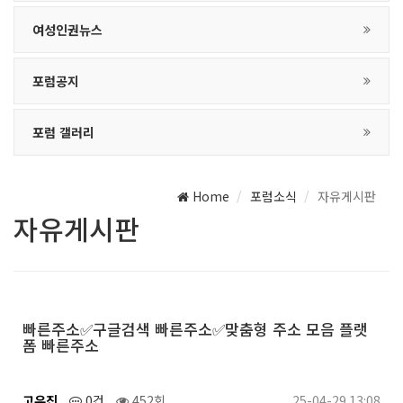
여성인권뉴스
포럼공지
포럼 갤러리
Home
포럼소식
자유게시판
자유게시판
빠른주소✅구글검색 빠른주소✅맞춤형 주소 모음 플랫
폼 빠른주소
고유진
0건
452회
25-04-29 13:08