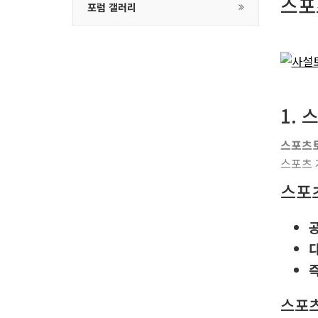
스포
포럼 갤러리
1.
스포츠
스포츠 
스포
즉
스포츠