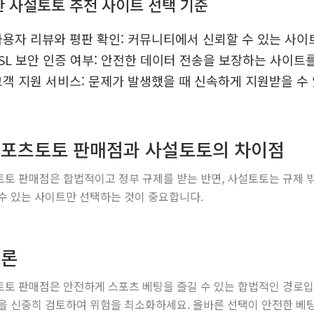
 사설토토 추천 사이트 선택 기준
사용자 리뷰와 평판 확인: 커뮤니티에서 신뢰할 수 있는 사이
SL 보안 인증 여부: 안전한 데이터 전송을 보장하는 사이트
고객 지원 서비스: 문제가 발생했을 때 신속하게 지원받을 수
 스포츠토토 판매점과 사설토토의 차이점
토 판매점은 합법적이고 정부 규제를 받는 반면, 사설토토는 규제 
수 있는 사이트만 선택하는 것이 중요합니다.
결론
토 판매점은 안전하게 스포츠 베팅을 즐길 수 있는 합법적인 경로입
을 신중히 검토하여 위험을 최소화하세요. 올바른 선택이 안전한 베