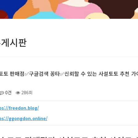
유게시판
토토 판매점✅구글검색 꽁타✅신뢰할 수 있는 사설토토 추천 가
0건
286회
ps://freedon.blog/
ps://ggongdon.online/