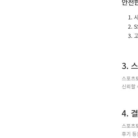
안전한
S
3.
스포츠토
신뢰할 
4. 
스포츠토
후기 등