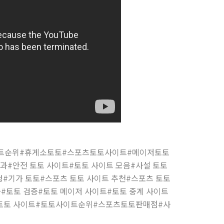
트순위#휴게소토토#스포츠토토사이트#메이저토토
과#안전 토토 사이트#토토 사이트 모음#사설 토토
정#기가 토토#스포츠 토토 사이트 추천#스포츠 토토
#토토 검증#토토 메이저 사이트#토토 중계 사이트
터 토토 사이트#토토사이트순위#스포츠토토판매점#사