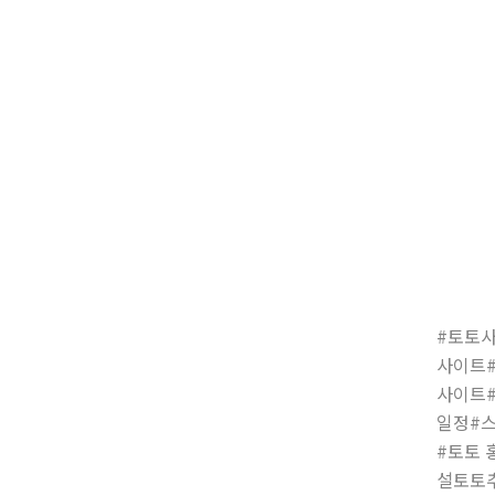
#토토
사이트#
사이트#
일정#스
#토토 
설토토