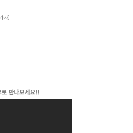
가자)
로 만나보세요!!