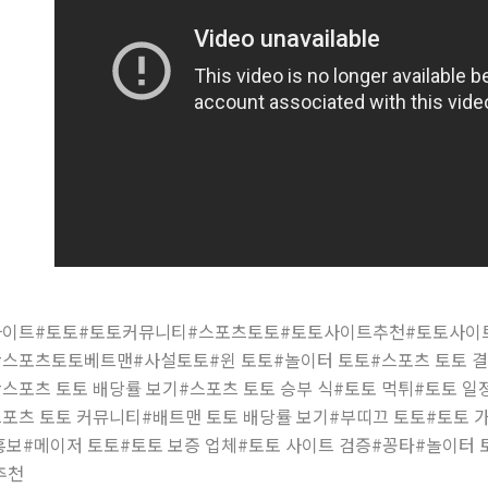
사이트#토토#토토커뮤니티#스포츠토토#토토사이트추천#토토사이
스포츠토토베트맨#사설토토#윈 토토#놀이터 토토#스포츠 토토 결
스포츠 토토 배당률 보기#스포츠 토토 승부 식#토토 먹튀#토토 일
포츠 토토 커뮤니티#배트맨 토토 배당률 보기#부띠끄 토토#토토 가
홍보#메이저 토토#토토 보증 업체#토토 사이트 검증#꽁타#놀이
추천