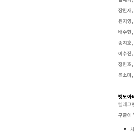
장민재, 
원지영, 
배수현,
송지호, 
이수진, 
정민호, 
윤소미, 
벳모아
텔레그램
구글에 
치