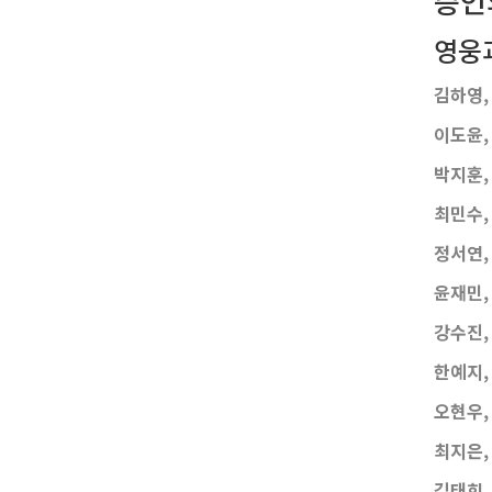
증인
영웅
김하영, 
이도윤, 
박지훈, 
최민수, 
정서연, 
윤재민, 
강수진,
한예지,
오현우,
최지은, 
김태희, 