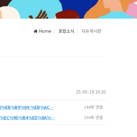
Home
포럼소식
자유게시판
25-05-19 19:20
%B0%EB%B9%84-%EB%AC…
144회 연결
%AC%EC%9D%B4%ED%8A%…
150회 연결