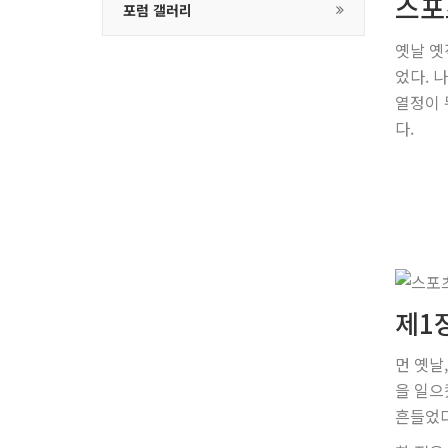
스포
포럼 갤러리
옛날 옛
었다. 
열정이 
다.
제1
먼 옛날
을 일으
흔들었다