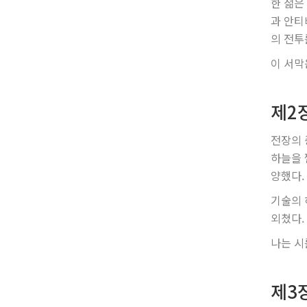
한 젊은
과 안티
의 전투
이 서막
제2
전장의 
하늘을 
양했다.
기술의 
외쳤다.
나는 시
제3