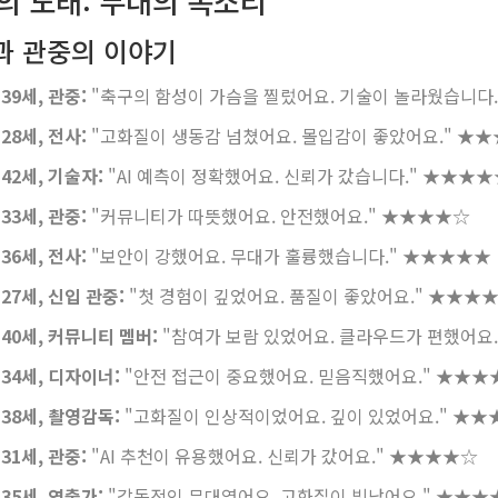
의 노래: 무대의 목소리
과 관중의 이야기
39세, 관중:
"축구의 함성이 가슴을 찔렀어요. 기술이 놀라웠습니다.
28세, 전사:
"고화질이 생동감 넘쳤어요. 몰입감이 좋았어요."
★★
42세, 기술자:
"AI 예측이 정확했어요. 신뢰가 갔습니다."
★★★★
33세, 관중:
"커뮤니티가 따뜻했어요. 안전했어요."
★★★★☆
36세, 전사:
"보안이 강했어요. 무대가 훌륭했습니다."
★★★★★
27세, 신입 관중:
"첫 경험이 깊었어요. 품질이 좋았어요."
★★★
 40세, 커뮤니티 멤버:
"참여가 보람 있었어요. 클라우드가 편했어요.
 34세, 디자이너:
"안전 접근이 중요했어요. 믿음직했어요."
★★★
 38세, 촬영감독:
"고화질이 인상적이었어요. 깊이 있었어요."
★★
31세, 관중:
"AI 추천이 유용했어요. 신뢰가 갔어요."
★★★★☆
35세, 연출가:
"감동적인 무대였어요. 고화질이 빛났어요."
★★★