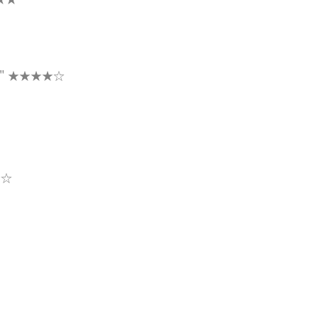
"
★★★★☆
★☆