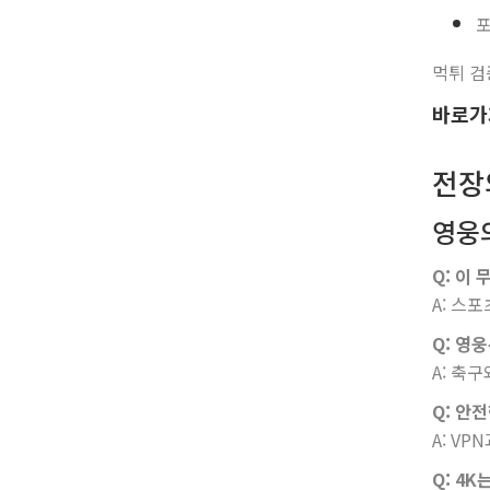
포
먹튀 검
바로가
전장
영웅
Q: 이 
A: 스
Q: 영
A: 축
Q: 안
A: V
Q: 4K