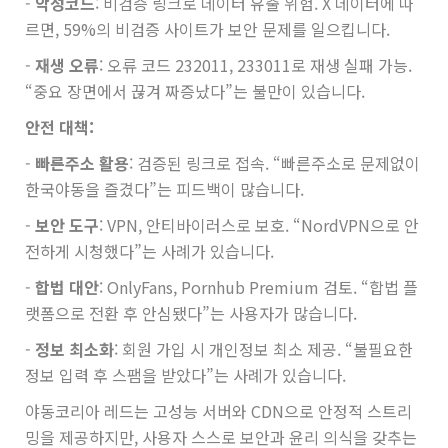
-
악성코드
: 비검증 링크로 데이터 유출 위험. X 데이터에 따
르면, 59%의 비검증 사이트가 보안 문제를 일으킵니다.
-
재생 오류
: 오류 코드 232011, 233011로 재생 실패 가능.
“중요 장면에서 끊겨 짜증났다”는 불만이 있습니다.
안전 대책:
-
빠른주소 활용
: 검증된 링크로 접속. “빠른주소로 문제없이
한국야동을 즐겼다”는 피드백이 많습니다.
-
보안 도구
: VPN, 안티바이러스로 보호. “NordVPN으로 안
전하게 시청했다”는 사례가 있습니다.
-
합법 대안
: OnlyFans, Pornhub Premium 검토. “합법 플
랫폼으로 전환 후 안심됐다”는 사용자가 많습니다.
-
정보 최소화
: 회원 가입 시 개인정보 최소 제공. “불필요한
정보 입력 후 스팸을 받았다”는 사례가 있습니다.
야동코리아 레드는 고성능 서버와 CDN으로 안정적 스트리
밍을 제공하지만, 사용자 스스로 보안과 윤리 의식을 갖추는