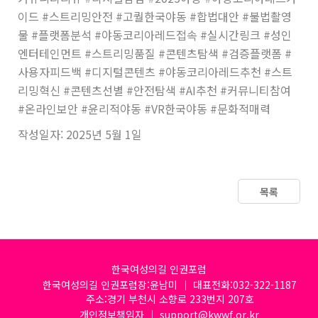
이드 #스트리밍안전 #고퀄한국야동 #합법대안 #불법촬영
물 #플랫폼분석 #야동코리아레드접속 #실시간링크 #성인
엔터테인먼트 #스트리밍품질 #콘텐츠탐색 #검증플랫폼 #
사용자피드백 #디지털콘텐츠 #야동코리아레드추천 #스트
리밍혁신 #콘텐츠선별 #안전탐색 #AI추천 #커뮤니티참여
#온라인보안 #윤리적야동 #VR한국야동 #문화적매력
작성일자: 2025년 5월 1일
목록
한국여성의길 인권포럼
한국여성의길 인권포럼장:윤남미 │ 대표전화:032-322-1187
주소:경기 부천시 소향로 233번지 207호
개인정보책임자 │ support@kwwf.or.kr