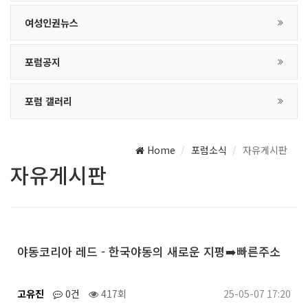
여성인권뉴스
포럼공지
포럼 갤러리
Home
포럼소식
자유게시판
자유게시판
야동코리아 레드 - 한국야동의 새로운 지평➡️빠른주소
고유진
0건
417회
25-05-07 17:20