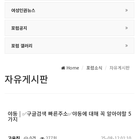
여성인권뉴스
포럼공지
포럼 갤러리
Home
포럼소식
자유게시판
자유게시판
야동 | ✅구글검색 빠른주소✅야동에 대해 꼭 알아야할 5
가지
고유진
0건
277회
25-08-12 01:10