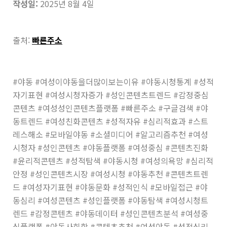
작성일:
2025년 8월 4일
출처:
빠른주소
#야동 #여성이야동을더많이보는이유 #야동시청통계 #성적
자기표현 #여성시청자증가 #성인콘텐츠트렌드 #감정중심
콘텐츠 #여성성인콘텐츠플랫폼 #빠른주소 #구글검색 #야
동트렌드 #여성친화콘텐츠 #성적자유 #심리적효과 #스트
레스해소 #모바일야동 #소셜미디어 #알고리즘추천 #여성
시청자 #성인콘텐츠 #야동플랫폼 #여성중심 #콘텐츠진화
#윤리적콘텐츠 #성적탐색 #야동시청 #여성의욕망 #심리적
안정 #성인콘텐츠시장 #여성시청 #야동추천 #콘텐츠트렌
드 #여성자기표현 #야동문화 #성적인식 #모바일접근 #야
동심리 #여성콘텐츠 #성인플랫폼 #야동탐색 #여성시청트
렌드 #감정콘텐츠 #야동데이터 #성인콘텐츠분석 #여성중
심플랫폼 #야동사회학 #콘텐츠추천 #여성야동 #성적심리