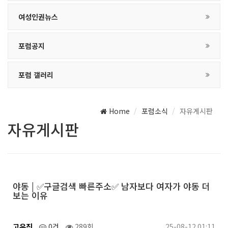
여성인권뉴스
포럼공지
포럼 갤러리
Home
포럼소식
자유게시판
자유게시판
야동 | ✅구글검색 빠른주소✅ 남자보다 여자가 야동 더
보는 이유
고유진
0건
289회
25-08-12 01:11