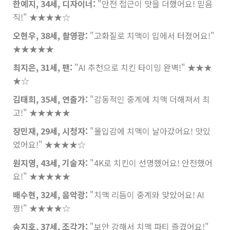
한예지, 34세, 디자이너:
"안전 접근이 맛을 더했어요! 믿음
직!"
★★★★☆
오현우, 38세, 촬영광:
"고화질로 치맥이 입에서 터졌어요!"
★★★★★
최지은, 31세, 팬:
"AI 추천으로 치킨 타이밍 완벽!"
★★★
★☆
김태희, 35세, 연출가:
"감동적인 중계에 치맥 더해져서 최
고!"
★★★★★
장민재, 29세, 시청자:
"몰입감에 치맥이 날아갔어요! 맛있
었어요!"
★★★★☆
원지영, 43세, 기술자:
"4K로 치킨이 선명했어요! 안전했어
요!"
★★★★★
배수현, 32세, 음악광:
"치맥 리듬이 중계와 맞았어요! AI
짱!"
★★★★☆
송지호, 37세, 조각가:
"보안 강해서 치맥 파티 즐겼어요!"