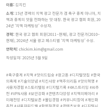
이름:
김치킨
소개:
15년 경력의 치맥 광고 전문가 겸 축구 중계 마니아, 치
맥과 중계의 맛을 전파하는 맛 대장. 한국 광고 협회 회원, 20
24년 ‘치맥 마케팅상’ 수상자.
경력:
한국 광고 협회 회원(2011~현재), 광고 전문가(2010~
현재), 2024년 서울 광고 페스티벌 ‘치맥 마케팅상’ 수상.
연락처:
chickim.kim@gmail.com
작성일자: 2025년 5월 9일
#축구중계 #치맥 #맛의드립슛 #광고톤 #디지털맛집 #한국
의축제 #기술의양념 #치킨사랑 #맥주의리듬 #맛의혁명 #
사용자경험 #스토리텔링 #디지털기록 #4K스트리밍 #AI추
천 #VPN사용 #보안강화 #콘텐츠다양성 #치맥의메아리 #
미래전망 #디지털보존 #몰입경험 #커뮤니티참여 #개인화
추천 #사용자피드백 #합법적경로 #콘텐츠보호 #디지털시