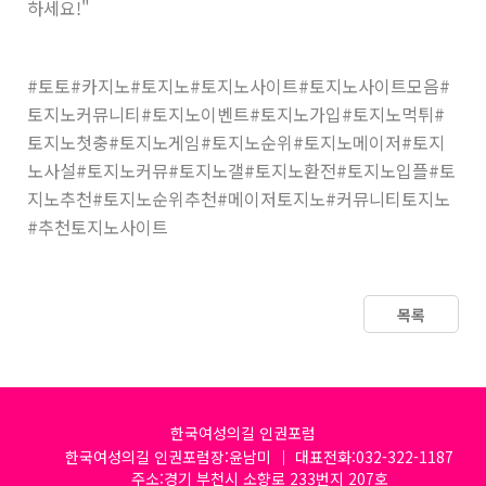
하세요!"
#토토#카지노#토지노#토지노사이트#토지노사이트모음#
토지노커뮤니티#토지노이벤트#토지노가입#토지노먹튀#
토지노첫충#토지노게임#토지노순위#토지노메이저#토지
노사설#토지노커뮤#토지노갤#토지노환전#토지노입플#토
지노추천#토지노순위추천#메이저토지노#커뮤니티토지노
#추천토지노사이트
목록
한국여성의길 인권포럼
한국여성의길 인권포럼장:윤남미 │ 대표전화:032-322-1187
주소:경기 부천시 소향로 233번지 207호