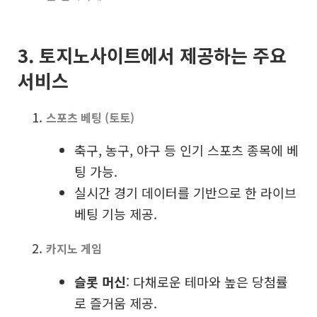
3. 토지노사이트에서 제공하는 주요
서비스
스포츠 베팅 (토토)
축구, 농구, 야구 등 인기 스포츠 종목에 베
팅 가능.
실시간 경기 데이터를 기반으로 한 라이브
베팅 기능 제공.
카지노 게임
슬롯 머신
: 다채로운 테마와 높은 당첨률
로 즐거움 제공.