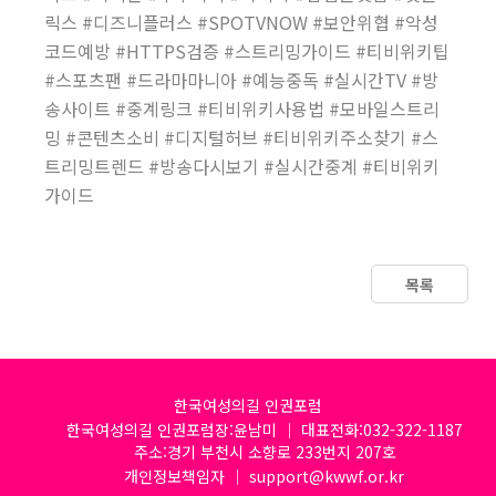
릭스 #디즈니플러스 #SPOTVNOW #보안위협 #악성
코드예방 #HTTPS검증 #스트리밍가이드 #티비위키팁
#스포츠팬 #드라마마니아 #예능중독 #실시간TV #방
송사이트 #중계링크 #티비위키사용법 #모바일스트리
밍 #콘텐츠소비 #디지털허브 #티비위키주소찾기 #스
트리밍트렌드 #방송다시보기 #실시간중계 #티비위키
가이드
목록
한국여성의길 인권포럼
한국여성의길 인권포럼장:윤남미 │ 대표전화:032-322-1187
주소:경기 부천시 소향로 233번지 207호
개인정보책임자 │ support@kwwf.or.kr