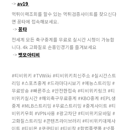
->
av19
먹튀이력조회를 할수 있는 먹튀검증사이트를 찾으신다
면 꽁타에 접속해보세요.
->
꽁타
전세계 모든 축구중계를 무료로 실시간 시청이 가능합
니다. 4k 고화질로 손흥민경기를 즐겨보세요
->
벳모아티비
#티비위키 #TVWiki #티비위키최신주소 #실시간스트
리밍 #스포츠중계 #드라마다시보기 #예능스트리밍 #
무료방송 #빠른주소 #안전한접속 #티비위키링크 #티
비위키실시간 #해외축구무료중계 #KBO중계 #EPL생
중계 #MLB스트리밍 #무료스트리밍 #중계사이트 #티
비위키우회 #VPN사용 #광고차단 #티비위키모바일 #
고화질스트리밍 #콘텐츠라이브러리 #티비위키대체사
이트 #티비몬 #쿠쿠티비 #티비착 #합법플랫폼 #넷플