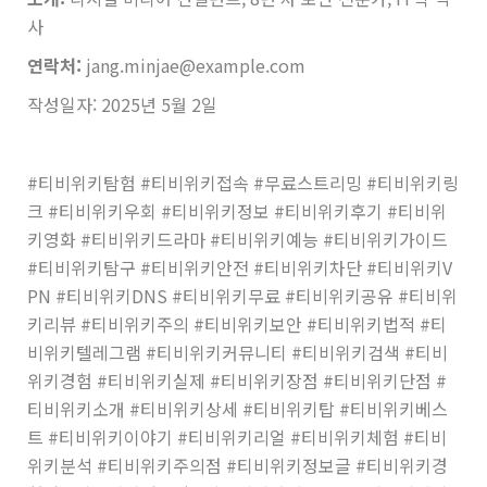
사
연락처:
jang.minjae@example.com
작성일자: 2025년 5월 2일
#티비위키탐험 #티비위키접속 #무료스트리밍 #티비위키링
크 #티비위키우회 #티비위키정보 #티비위키후기 #티비위
키영화 #티비위키드라마 #티비위키예능 #티비위키가이드
#티비위키탐구 #티비위키안전 #티비위키차단 #티비위키V
PN #티비위키DNS #티비위키무료 #티비위키공유 #티비위
키리뷰 #티비위키주의 #티비위키보안 #티비위키법적 #티
비위키텔레그램 #티비위키커뮤니티 #티비위키검색 #티비
위키경험 #티비위키실제 #티비위키장점 #티비위키단점 #
티비위키소개 #티비위키상세 #티비위키탑 #티비위키베스
트 #티비위키이야기 #티비위키리얼 #티비위키체험 #티비
위키분석 #티비위키주의점 #티비위키정보글 #티비위키경