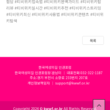
험담 #티비위키접속법 #티비위키완벽가이드 #티비위키탑
리뷰 #티비위키실시간 #티비위키추천 #티비위키스트리밍
#티비위키최신 #티비위키사용법 #티비위키콘텐츠 #티비위
키탐색
목록
한국여성의길 인권포럼
한국여성의길 인권포럼장:윤남미 │ 대표전화:032-322-1187
주소:경기 부천시 소향로 233번지 207호
개인정보책임자 │ support@kwwf.or.kr
Copyright 2024 ©
kwwf.or.kr
All Rights Reserved.