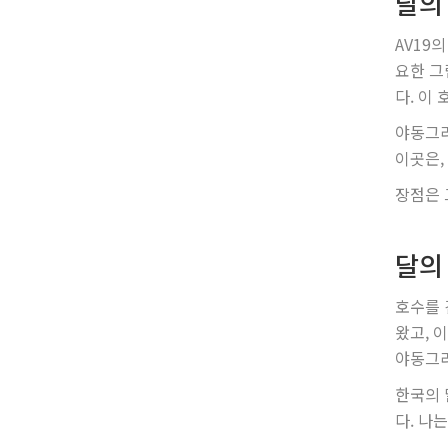
달의
AV19
요한 그
다. 이
야동그라
이곳은,
장점은 
달의
호수를 
왔고, 
야동그라
한국의 
다. 나