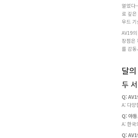
열었다—
로 깊은
우드 기
AV19
장점은 
를 감동
달의
두 
Q: A
A: 다
Q: 야
A: 한
Q: AV