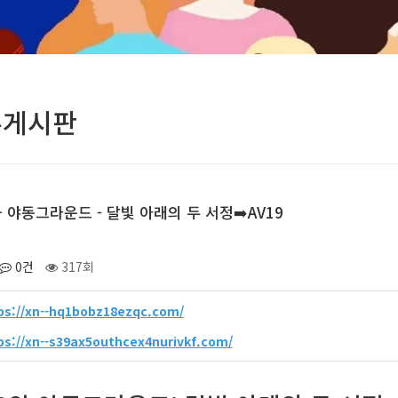
유게시판
와 야동그라운드 - 달빛 아래의 두 서정➡️AV19
0건
317회
ps://xn--hq1bobz18ezqc.com/
ps://xn--s39ax5outhcex4nurivkf.com/