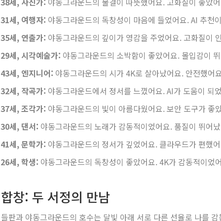
38세, 사진가:
야동그라운드의 물결이 따뜻했어요. 고화질이 좋았어
31세, 여행자:
야동그라운드의 독창성이 마음에 들었어요. AI 추천
35세, 연출가:
야동그라운드의 깊이가 영감을 주었어요. 고화질이 
 29세, 시각예술가:
야동그라운드의 소박함이 좋았어요. 몰입감이 
 43세, 엔지니어:
야동그라운드의 시가 4K로 살아났어요. 안전했어요
32세, 작곡가:
야동그라운드에서 정서를 느꼈어요. AI가 도움이 되
37세, 조각가:
야동그라운드의 빛이 아름다웠어요. 보안 도구가 좋
30세, 댄서:
야동그라운드의 노래가 감동적이었어요. 품질이 뛰어났
41세, 문학가:
야동그라운드의 정서가 깊었어요. 클라우드가 편했어
26세, 학생:
야동그라운드의 독창성이 좋았어요. 4K가 감동적이었어
 합창: 두 서정의 만남
의 들판과 야동그라운드의 호수는 달빛 아래 서로 다른 선율로 나를 감