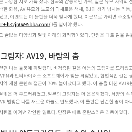
은 다양한 시로 가득 찼다. 한국의 감동적인 가락, 일본 유모 자막의 
박한 화음, AV 유모와 노모의 다채로운 색채, BJ의 생기 넘치는 리
났고, 이벤트는 이 들판을 더욱 빛나게 했다. 이곳으로 가려면 주소
--19-h32jp0x95bba.com/
)를 열어야 했다.
그 끝없는 다양성과 달빛 아래의 화려함이었다. 단점은 때로 길을 잃
그림자: AV19, 바람의 춤
걷던 나는 돌풍에 휘말렸다. 비검증된 길은 어둠의 그림자를 드리웠고,
 VPN과 안티바이러스 소프트웨어가 빛을 되찾았고, 합법적인 길은 평화
지역 제한 콘텐츠 접근이 70% 늘어났다고 했다. 이 춤을 마친 AV19
달빛은 더 부드러워졌고, 일본의 그림자는 더 은은해졌다. 서양의 속
 VR 별빛은 나를 새로운 하늘로 인도했다. 이 들판은 단순한 땅이 아
시련을 이겨낸 강인한 멜로디, 단점은 때로 혼란스러운 리듬이었다.