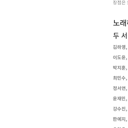
장점은 
노래
두 
김하영, 
이도윤, 
박지훈, 
최민수,
정서연, 
윤재민, 
강수진, 
한예지,