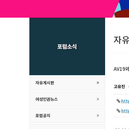
자
포럼소식
AV19
자유게시판
고유진
여성인권뉴스
htt
htt
포럼공지