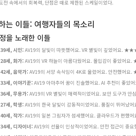
도전 속에서의 회복력, 단점은 때로 제한된 스케일이었다.
하는 이들: 여행자들의 목소리
서정을 노래한 이들
39세, 시인:
AV19의 달빛이 따뜻했어요. VR 별빛이 깊었어요.
★★
28세, 화가:
AV19의 VR 하늘이 아름다웠어요. 몰입감이 좋았어요.
42세, 음악가:
AV19의 서양 속삭임이 4K로 울렸어요. 안전했어요.
 33세, 이야기꾼:
AV19 아마추어 꿈이 진솔했어요. AI 추천이 좋았어
36세, 무용가:
AV19의 VR 별빛이 매력적이었어요. 보안 도구가 안
27세, 학생:
AV19의 한국 달빛이 감동적이었어요. 품질이 뛰어났어
40세, 작가:
AV19의 일본 그림자가 섬세했어요. 클라우드가 편했어
 34세, 디자이너:
AV19의 선율이 인상적이었어요. 안전 접근이 중요