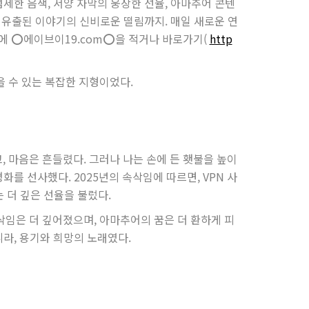
섬세한 음색, 서양 자막의 웅장한 선율, 아마추어 콘텐
듬, 유출된 이야기의 신비로운 떨림까지. 매일 새로운 연
창에
⭕️에이브이19.com⭕️
을 적거나 바로가기(
http
을 수 있는 복잡한 지형이었다.
 마음은 흔들렸다. 그러나 나는 손에 든 횃불을 높이
를 선사했다. 2025년의 속삭임에 따르면, VPN 사
는 더 깊은 선율을 불렀다.
삭임은 더 깊어졌으며, 아마추어의 꿈은 더 환하게 피
니라, 용기와 희망의 노래였다.