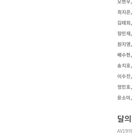
오현우, 
최지은, 
김태희, 
장민재,
원지영,
배수현, 
송지호, 
이수진, 
정민호, 
윤소미, 
달의
AV19