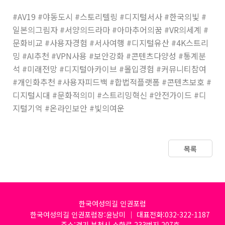
#AV19 #야동도시 #스토리텔링 #디지털서사 #한국의빛 #
일본의그림자 #서양의드라마 #아마추어의꿈 #VR의세계 #
문화비교 #사용자경험 #서사여행 #디지털유산 #4K스트리
밍 #AI추천 #VPN사용 #보안강화 #콘텐츠다양성 #통계분
석 #미래전망 #디지털아카이브 #몰입경험 #커뮤니티참여
#개인화추천 #사용자피드백 #합법적플랫폼 #콘텐츠보호 #
디지털시대 #문화적의미 #스트리밍혁신 #안전가이드 #디
지털기억 #온라인보안 #빛의여운
목록
한국여성의길 인권포럼
한국여성의길 인권포럼장:윤남미 │ 대표전화:032-322-1187
주소:경기 부천시 소향로 233번지 207호