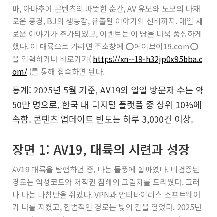
마, 아마추어 콘텐츠의 따뜻한 순간, AV 유모와 노모의 다채
로운 풍경, BJ의 생동감, 유출된 이야기의 신비까지. 매일 새
로운 이야기가 추가되었고, 이벤트는 이 땅을 더욱 풍성하게
했다. 이 대륙으로 가려면 주소창에
⭕️에이브이19.com⭕️
을 입력하거나 바로가기(
https://xn--19-h32jp0x95bba.c
om/
)를 통해 접속하면 된다.
통계: 2025년 5월 기준, AV19의 일일 방문자 수는 약
50만 명으로, 한국 내 디지털 플랫폼 중 상위 10%에
속함. 콘텐츠 업데이트 빈도는 하루 3,000건 이상.
장면 1: AV19, 대륙의 시련과 성장
AV19 대륙을 탐험하던 중, 나는 돌풍에 휩싸였다. 비검증된
경로는 악성코드와 저작권 침해의 그림자를 드리웠다. 그러
나 나는 나침반을 쥐었다. VPN과 안티바이러스 소프트웨어
가 나를 지켰고, 합법적인 경로는 빛의 길을 열었다. 2025년