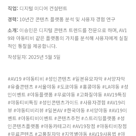
직업:
디지털 미디어 컨설턴트
경력:
10년간 콘텐츠 플랫폼 분석 및 사용자 경험 연구
소개:
이승민은 디지털 콘텐츠 트렌드를 전문으로 하며, AV1
9와 야동티비 같은 플랫폼의 가치를 분석해 사용자에게 실질
적인 통찰을 제공합니다.
작성일자: 2025년 5월 5일
#AV19 #야동티비 #성인콘텐츠 #일본유모자막 #서양자막
#유출콘텐츠 #서울야동 #도쿄야동 #홍콩야동 #LA야동 #성
인이벤트 #야동플랫폼 #무료야동 #고화질야동 #AV19특징
#야동티비특징 #성인콘텐츠가이드 #사용자경험 #AV19리
뷰 #야동티비리뷰 #일본AV #한국야동 #서양야동 #AV19이
벤트 #야동티비이벤트 #콘텐츠추천 #스트리밍플랫폼 #성
인콘텐츠플랫폼 #야동카테고리 #AV19장점 #야동티비장점
#무료콘텐츠 #고품질자막 #지역별야동 #AV19사용법 #야