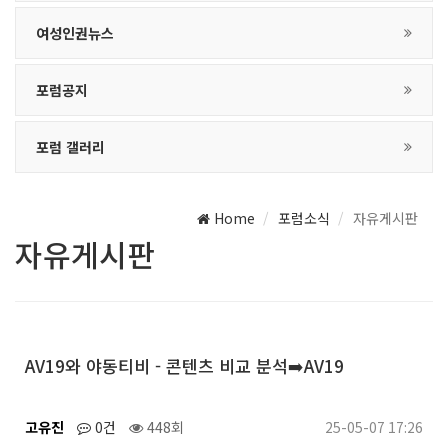
여성인권뉴스
포럼공지
포럼 갤러리
Home
포럼소식
자유게시판
자유게시판
AV19와 야동티비 - 콘텐츠 비교 분석➡️AV19
고유진
0건
448회
25-05-07 17:26