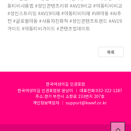
동티비사용법 #성인콘텐츠리뷰 #AV19비교 #야동티비비교
#성인스트리밍 #AV19미래 #야동티비미래 #VR야동 #AI추
천 #글로벌야동 #사용자친화적 #성인콘텐츠트렌드 #AV19
가이드 #야동티비가이드 #콘텐츠업데이트
목록
한국여성의길 인권포럼
한국여성의길 인권포럼장:윤남미 │ 대표전화:032-322-1187
주소:경기 부천시 소향로 233번지 207호
개인정보책임자 │ support@kwwf.or.kr