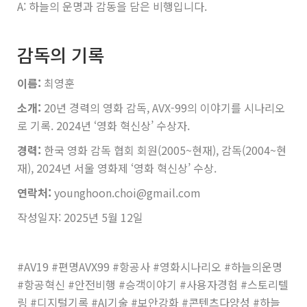
A: 하늘의 운명과 감동을 담은 비행입니다.
감독의 기록
이름:
최영훈
소개:
20년 경력의 영화 감독, AVX-99의 이야기를 시나리오
로 기록. 2024년 ‘영화 혁신상’ 수상자.
경력:
한국 영화 감독 협회 회원(2005~현재), 감독(2004~현
재), 2024년 서울 영화제 ‘영화 혁신상’ 수상.
연락처:
younghoon.choi@gmail.com
작성일자: 2025년 5월 12일
#AV19 #편명AVX99 #항공사 #영화시나리오 #하늘의운명
#항공혁신 #안전비행 #승객이야기 #사용자경험 #스토리텔
링 #디지털기록 #AI기술 #보안강화 #콘텐츠다양성 #하늘