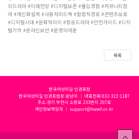
의드라마 #미래전망 #디지털보존 #몰입경험 #커뮤니티참
여 #개인화설계 #사용자피드백 #합법적경로 #콘텐츠보호
#디지털시대 #문화적의미 #항공드라마 #안전가이드 #디지
털기억 #온라인보안 #운명의여운
목록
한국여성의길 인권포럼
한국여성의길 인권포럼장:윤남미 │ 대표전화:032-322-1187
주소:경기 부천시 소향로 233번지 207호
개인정보책임자 │ support@kwwf.or.kr