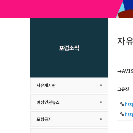
자
포럼소식
➡️AV
자유게시판
고유진
여성인권뉴스
ht
ht
포럼공지