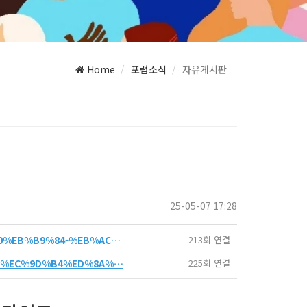
Home
포럼소식
자유게시판
25-05-07 17:28
%B0%EB%B9%84-%EB%AC…
213회 연결
%AC%EC%9D%B4%ED%8A%…
225회 연결