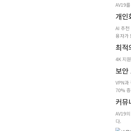
AV19
개인
AI 추
용자가 
최적
4K 지
보안
VPN과
70% 
커뮤
AV19
다.