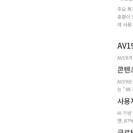
주요 특
호환이 
여 사용
AV1
AV19
콘텐
AV19
는 “4
사용
AI 기
면, 8
글로