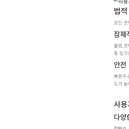
법적
성인 콘
잠재
불법 콘
증 링크
안전
빠른주소
도가 높
사용자
다양
김민수, 