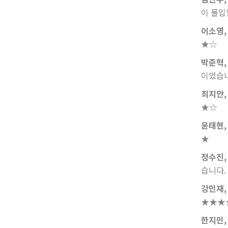
이 몰입
이소영, 
★☆
박준혁,
이었습
최지안,
★☆
윤태현,
★
정수진,
습니다.
강민재,
★★★
한지민,