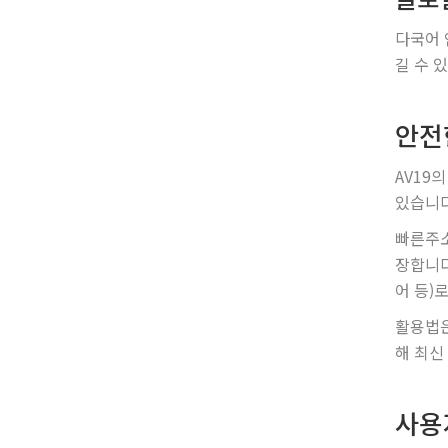
다국어 
길 수 
안전
AV19
있습니다
빠른주소
장합니다
어 등)
활용법은
해 최신
사용