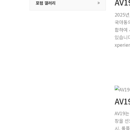
AV
포럼 갤러리
2025
국야동의
합하여 
있습니다
xperi
AV
AV19
장을 선
시, 롤