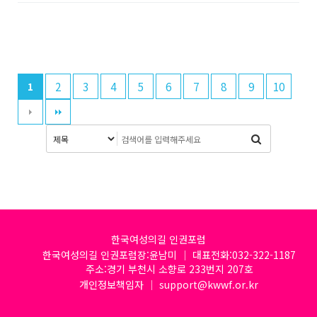
2
3
4
5
6
7
8
9
10
1
한국여성의길 인권포럼
한국여성의길 인권포럼장:윤남미 │ 대표전화:032-322-1187
주소:경기 부천시 소향로 233번지 207호
개인정보책임자 │ support@kwwf.or.kr