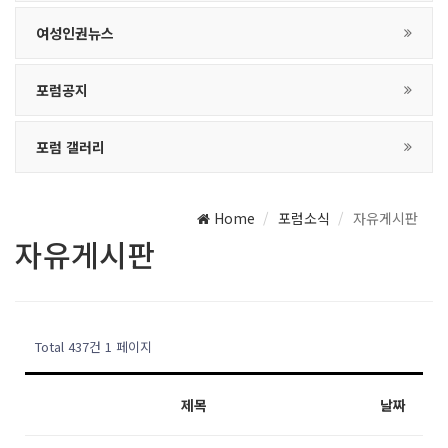
여성인권뉴스
포럼공지
포럼 갤러리
Home
포럼소식
자유게시판
자유게시판
Total 437건
1 페이지
제목
날짜