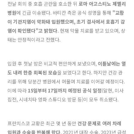
전날 회의 중 호흡 곤란을 호소한 뒤
로마 아고스티노 제멜리
병원
에 긴급 이송됐다. 바티칸 측은 공식 성명을 통해
"교황
이 기관지염이 악화돼 입원했으며, 초기 검사에서 호흡기 감
염이 확인됐다"고 밝혔다
. 현재 약물 치료를 받고 있으며, 상
태는 안정적이라고 전했다.
입원 후 첫날 밤은 비교적 편안하게 보냈으며,
이튿날에는 열
도 내려 한층 회복된 모습
을 보였다고 한다. 하지만 건강 관
리를 위해 당분간 병원에서 머물며 치료를 이어갈 예정이다.
이에 따라
15일부터 17일까지 예정된 공식 일정
(알현, 미사
집전, 시네치타 영화 스튜디오 방문 등)이 모두 취소됐다.
프란치스코 교황은 최근 몇 년 동안
건강 문제로 여러 차례
입원과 수술을 반복해 왔다
. 2021년 대장 수술, 2023년 급성