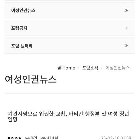
여성인권뉴스
포럼공지
포럼 갤러리
Home
포럼소식
여성인권뉴스
여성인권뉴스
기관지염으로 입원한 교황, 바티칸 행정부 첫 여성 장관
임명
KWWF
0건
414회
25-02-16 01:58