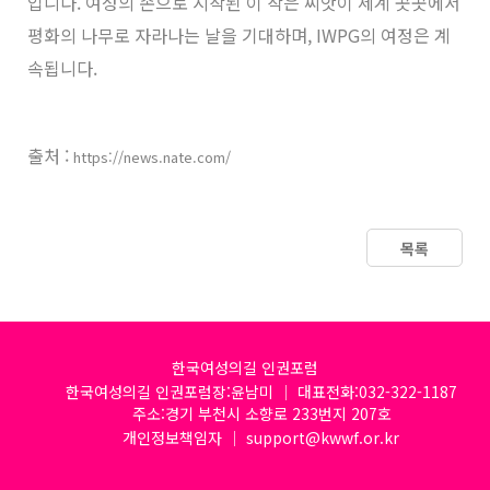
입니다. 여성의 손으로 시작된 이 작은 씨앗이 세계 곳곳에서
평화의 나무로 자라나는 날을 기대하며, IWPG의 여정은 계
속됩니다.
출처 :
https://news.nate.com/
목록
한국여성의길 인권포럼
한국여성의길 인권포럼장:윤남미 │ 대표전화:032-322-1187
주소:경기 부천시 소향로 233번지 207호
개인정보책임자 │ support@kwwf.or.kr