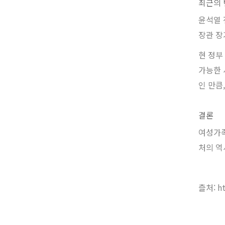
최근의 
윤석열 
장관 장
현 정부
가능한 
인 만큼
결론
여성가족
처의 역
츨처: ht