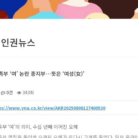
성인권뉴스
부 ‘여’ 논란 종지부…뜻은 ‘여성(女)’
0건
343회
ps://www.yna.co.kr/view/AKR20250808127400530
부 ‘여’의 의미, 수십 년째 이어진 오해
부 명칭을 둘러싼 오래된 오해가 또다시 고개를 들었다. 일부 온라인 