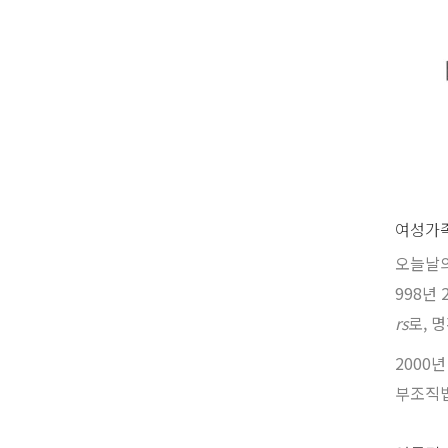
여성가족
오늘날의
998년
rs
로, 
2000
부조직법