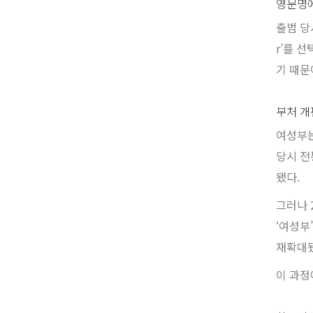
영문명에
출범 당
r’를 
기 때문
부처 개
여성부는
당시 전
됐다.
그러나 
‘여성부
재확대됐
이 과정