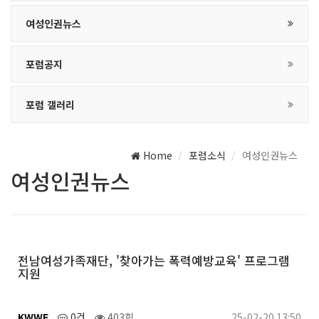
여성인권뉴스
포럼공지
포럼 갤러리
Home
포럼소식
여성인권뉴스
여성인권뉴스
전남여성가족재단, '찾아가는 폭력예방교육' 프로그램
지원
KWWF
0건
403회
25-02-20 13:50