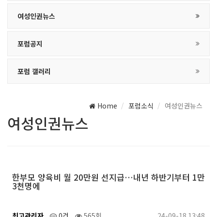
여성인권뉴스
포럼공지
포럼 갤러리
Home
포럼소식
여성인권뉴스
여성인권뉴스
한부모 양육비 월 20만원 선지급…내년 하반기부터 1만
3천명에
최고관리자
0건
565회
24-09-18 13:48