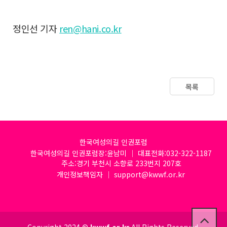
정인선 기자
ren@hani.co.kr
목록
한국여성의길 인권포럼
한국여성의길 인권포럼장:윤남미 │ 대표전화:032-322-1187
주소:경기 부천시 소향로 233번지 207호
개인정보책임자 │ support@kwwf.or.kr
Copyright 2024 ©
kwwf.or.kr
All Rights Reserved.