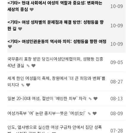
<기타> 현대 사회에서 여성의 역할과 중요성: 변화하는
10-09
세상의 중심
<기타> 여성 성차별의 문제점과 해결 방안: 성평등을 향
10-09
한 길
<기타> 여성인권운동의 역사와 의미: 성평등을 향한 여정
10-09
국무총리 표창 받은 당진시여성단체협의회, 성평등 진흥
09-05
40년 결실
세계 한인 여성들의 축제, 창원에서 ‘더 큰 희망과 변화’를
08-27
외치다
08-13
일본 20~30대 여성, 절반이 ‘예민한 피부’ 자각
08-09
여성가족부 ‘여’ 논란 종지부…뜻은 ‘여성(女)’
인도, 열사병으로 실신한 여성 구급차 안에서 집단 성폭
07-28