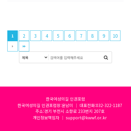
2
3
4
5
6
7
8
9
10
1
한국여성의길 인권포럼
한국여성의길 인권포럼장:윤남미 │ 대표전화:032-322-1187
주소:경기 부천시 소향로 233번지 207호
개인정보책임자 │ support@kwwf.or.kr