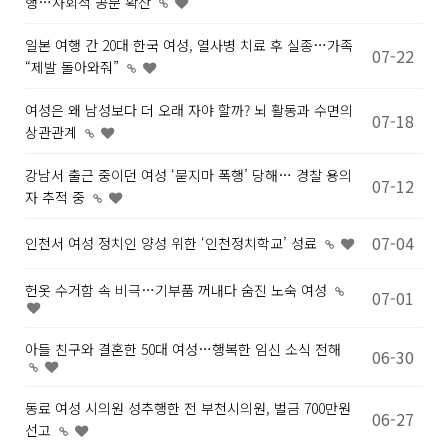
행…사회적 공분 확산
일본 여행 간 20대 한국 여성, 열사병 치료 후 실종…가족
07-22
“제발 돌아와줘”
여성은 왜 남성보다 더 오래 자야 할까? 뇌 활동과 수면의
07-18
상관관계
강남서 출근 중이던 여성 ‘묻지마 폭행’ 당해… 경찰 용의
07-12
자 추적 중
07-04
인천서 여성 정치인 양성 위한 ‘인천정치학교’ 성료
헌옷 수거함 속 비극…기부품 꺼내다 숨진 노숙 여성
07-01
아들 친구와 결혼한 50대 여성…행복한 임신 소식 전해
06-30
동료 여성 시의원 성추행한 전 부천시의원, 벌금 700만원
06-27
선고