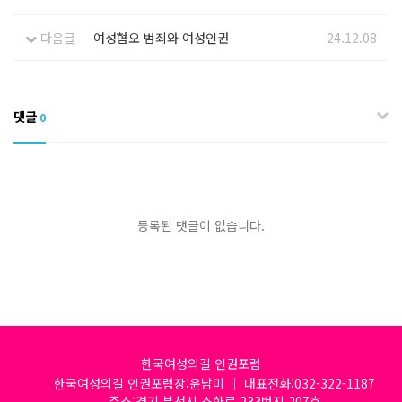
다음글
여성혐오 범죄와 여성인권
24.12.08
댓글
0
등록된 댓글이 없습니다.
한국여성의길 인권포럼
한국여성의길 인권포럼장:윤남미 │ 대표전화:032-322-1187
주소:경기 부천시 소향로 233번지 207호