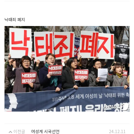
낙태죄 폐지
이전글
여성계 시국선언
24.12.11