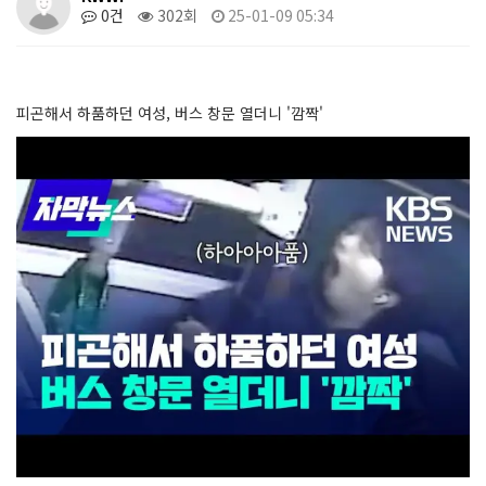
0건
302회
25-01-09 05:34
피곤해서 하품하던 여성, 버스 창문 열더니 '깜짝'